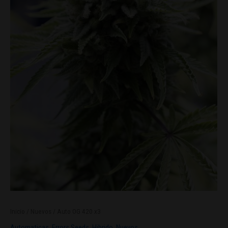
Inicio
/
Nuevos
/ Auto OG 420 x3
Automaticas
,
Errors Seeds
,
Hibrido
,
Nuevos