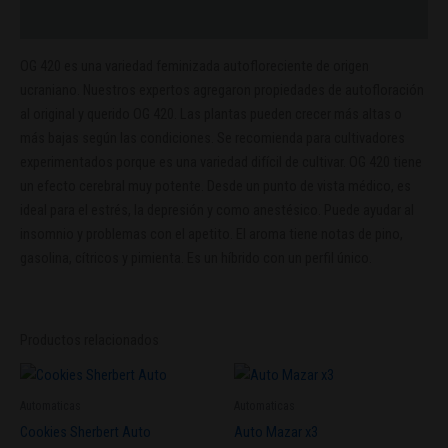
Valoraciones (0)
OG 420 es una variedad feminizada autofloreciente de origen
ucraniano. Nuestros expertos agregaron propiedades de autofloración
al original y querido OG 420. Las plantas pueden crecer más altas o
más bajas según las condiciones. Se recomienda para cultivadores
experimentados porque es una variedad difícil de cultivar. OG 420 tiene
un efecto cerebral muy potente. Desde un punto de vista médico, es
ideal para el estrés, la depresión y como anestésico. Puede ayudar al
insomnio y problemas con el apetito. El aroma tiene notas de pino,
gasolina, cítricos y pimienta. Es un híbrido con un perfil único.
Productos relacionados
Este
producto
Automaticas
Automaticas
tiene
Cookies Sherbert Auto
Auto Mazar x3
múltiples