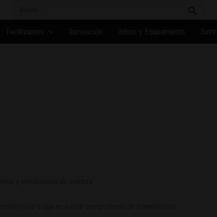
Buscar
por:
Fertilizantes
Iluminación
Indoor y Equipamiento
Sustr
minos y condiciones de compra:
o confirmado o que no exista comprobante de transferencia.