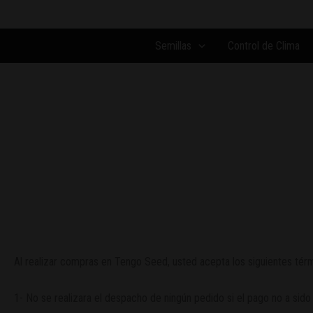
Ir
al
contenido
Semillas
Control de Clima
Términos y condiciones
Al realizar compras en Tengo Seed, usted acepta los siguientes tér
1- No se realizara el despacho de ningún pedido si el pago no a sid