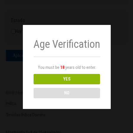
Estado
Hay existencias
Age Verification
Aplicar
You must be
18
years old to enter.
YES
Inicio
/ Indica
NO
Indica
Semillas Indica Domina
Mostrando 1–9 de 25 resultados