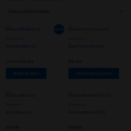
El
El
Este
¡Oferta!
precio
precio
produc
original
actual
Automaticas
Automaticas
tiene
era:
es:
Auto BlueBerry x3
Auto Frozen Biscotti
$20.000.
$15.000.
múltipl
variant
$
20.000
$
15.000
$
25.000
Las
opcion
Añadir al carrito
Seleccionar opciones
se
pueden
elegir
en
Automaticas
Automaticas
la
Auto Mazar x3
Auto Northern HOG x2
página
de
produc
$
10.000
$
18.000