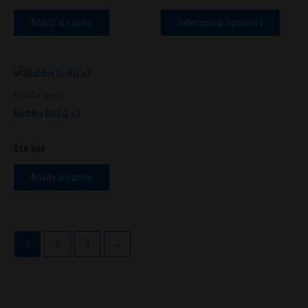
Las
opcion
Añadir al carrito
Seleccionar opciones
se
pueden
elegir
en
Buddha Seeds
la
Buddha DoSi2 x3
página
de
produc
$
18.000
Añadir al carrito
1
2
3
→