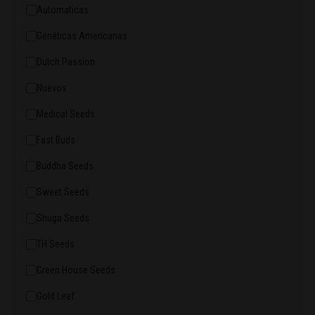
Automaticas
Genéticas Americanas
Dutch Passion
Nuevos
Medical Seeds
Fast Buds
Buddha Seeds
Sweet Seeds
Shuga Seeds
TH Seeds
Green House Seeds
Gold Leaf