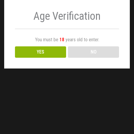
Age Verification
You must be
18
years old to enter.
YES
NO