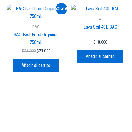
El
El
¡Oferta!
precio
precio
original
actual
BAC
era:
es:
BAC
Lava Soil 40L BAC
$25.000.
$23.000.
BAC Fast Food Orgánico
750mL
$
18.000
$
25.000
$
23.000
Añadir al carrito
Añadir al carrito