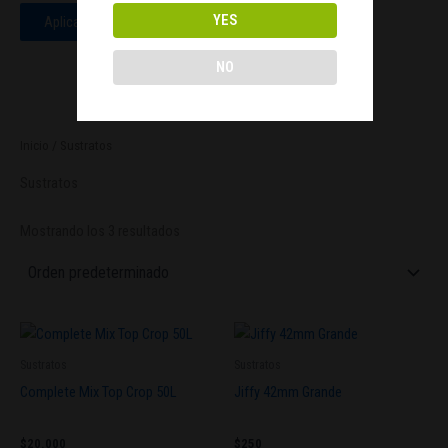
YES
Aplicar
NO
Inicio
/ Sustratos
Sustratos
Mostrando los 3 resultados
Sustratos
Sustratos
Complete Mix Top Crop 50L
Jiffy 42mm Grande
$
20.000
$
250