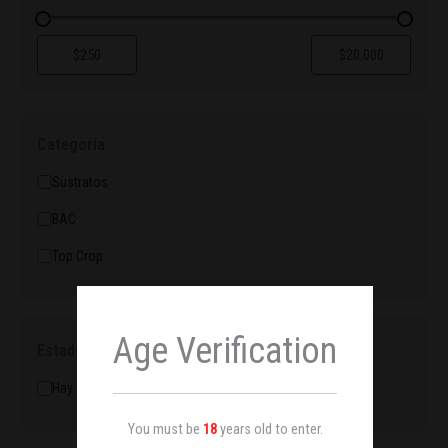
Categoría
Sustratos
BAC
Top Crop
Age Verification
Estado
Hay existencias
You must be
18
years old to enter.