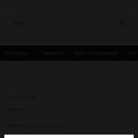
Buscar
por:
Fertilizantes
Iluminación
Indoor y Equipamiento
Sustr
Inicio
/ Gold Leaf
Gold Leaf
Mostrando el único resultado