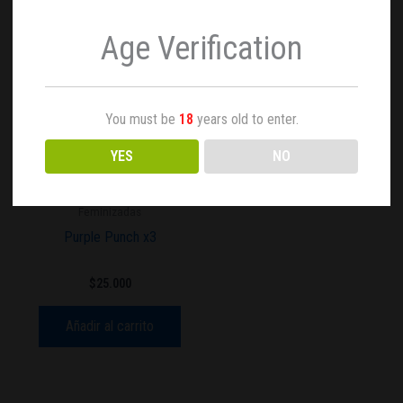
Age Verification
You must be
18
years old to enter.
YES
NO
Feminizadas
Purple Punch x3
$
25.000
Añadir al carrito