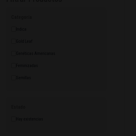
í
a
Categoría
Indica
Gold Leaf
Genéticas Americanas
Feminizadas
Semillas
Estado
Hay existencias