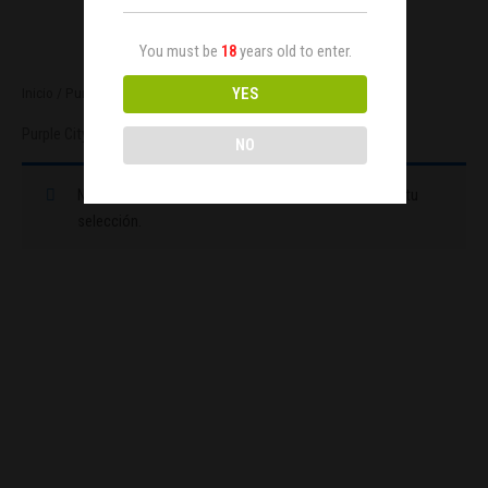
You must be
18
years old to enter.
YES
Inicio
/ Purple City Genetics
Purple City Genetics
NO
No se han encontrado productos que coincidan con tu
selección.