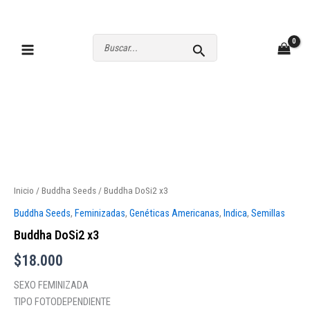
Ir
al
contenido
Buscar
por:
Buddha
DoSi2
x3
Inicio
/
Buddha Seeds
/ Buddha DoSi2 x3
cantidad
Buddha Seeds
,
Feminizadas
,
Genéticas Americanas
,
Indica
,
Semillas
Buddha DoSi2 x3
$
18.000
SEXO FEMINIZADA
TIPO FOTODEPENDIENTE