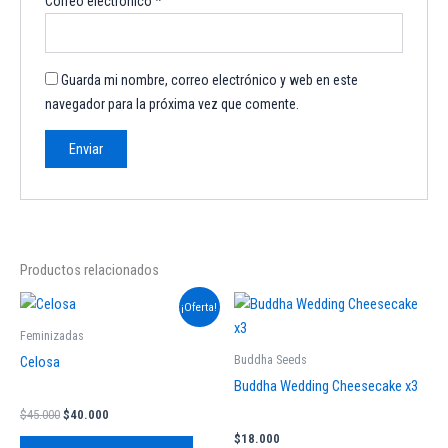
Correo electrónico
*
Guarda mi nombre, correo electrónico y web en este
navegador para la próxima vez que comente.
Productos relacionados
El
El
Este
¡Oferta!
precio
precio
producto
original
actual
Feminizadas
tiene
era:
es:
Buddha Seeds
Celosa
$45.000.
$40.000.
múltiples
Buddha Wedding Cheesecake x3
variantes.
$
45.000
$
40.000
Las
$
18.000
opciones