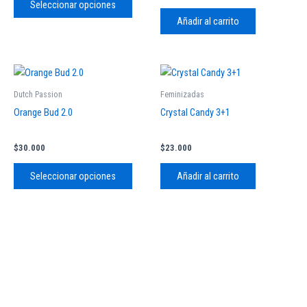
Seleccionar opciones
se
Añadir al carrito
pueden
elegir
en
Este
la
producto
Dutch Passion
Feminizadas
página
tiene
Orange Bud 2.0
Crystal Candy 3+1
de
múltiples
producto
variantes.
$
30.000
$
23.000
Las
opciones
Seleccionar opciones
Añadir al carrito
se
pueden
elegir
en
la
página
de
producto