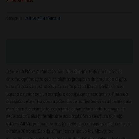
Sin existencias
Categoría:
Cultivo y Parafernalia
Descripción
Valoraciones (0)
¿Qué es All·Mix? All·Mix® lo hace literalmente todo por ti: crea el
entorno óptimo para que las plantas prosperen durante todo el año.
Esta mezcla de sustrato fuertemente prefertilizada simula un rico
terreno exterior con un completo ecosistema microactivo. Y ha sido
diseñado de manera que su potencia de nutrientes sea suficiente para
mantener el crecimiento exuberante durante un par de semanas sin
necesidad de añadir fertilizante adicional.Cómo se utiliza Cuando
utilices All·Mix por primera vez, humedécelo con agua y déjalo reposar
durante 36 horas. Eso da al fertilizante activo Pre·Mix y a los
microorganismos del sustrato la oportunidad de desplegar toda su