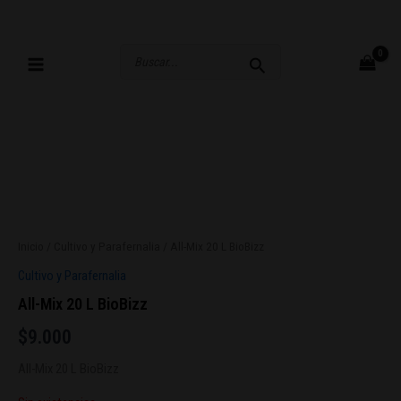
Ir
al
contenido
Buscar
por:
Inicio
/
Cultivo y Parafernalia
/ All-Mix 20 L BioBizz
Cultivo y Parafernalia
All-Mix 20 L BioBizz
$
9.000
All-Mix 20 L BioBizz