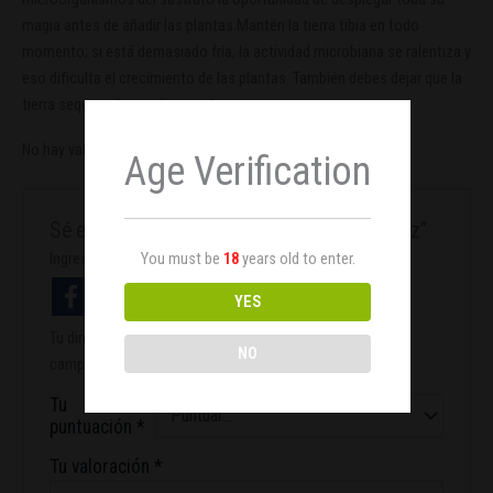
magia antes de añadir las plantas.Mantén la tierra tibia en todo
momento; si está demasiado fría, la actividad microbiana se ralentiza y
eso dificulta el crecimiento de las plantas. También debes dejar que la
tierra seque entre un riego y otro.
No hay valoraciones aún.
Age Verification
Sé el primero en valorar “All-Mix 20 L BioBizz”
You must be
18
years old to enter.
Ingresa con facebook
YES
Tu dirección de correo electrónico no será publicada.
Los
NO
campos obligatorios están marcados con
*
Tu
puntuación
*
Tu valoración
*