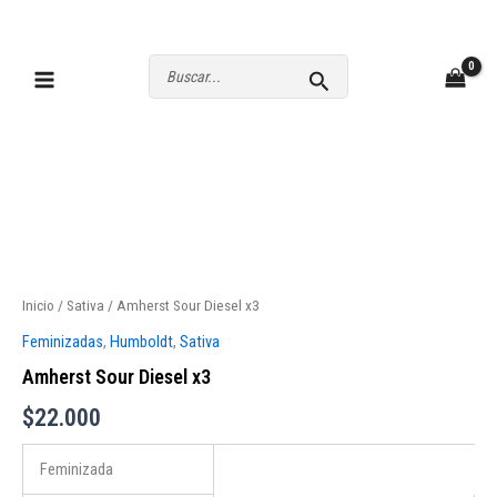
Ir
al
contenido
Buscar
por:
Inicio
/
Sativa
/ Amherst Sour Diesel x3
Feminizadas
,
Humboldt
,
Sativa
Amherst Sour Diesel x3
$
22.000
Feminizada