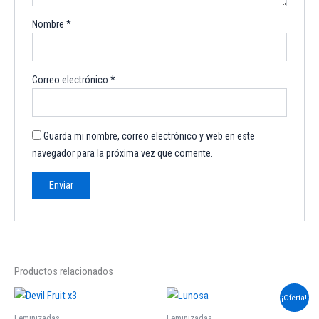
Nombre
*
Correo electrónico
*
Guarda mi nombre, correo electrónico y web en este
navegador para la próxima vez que comente.
Productos relacionados
El
El
Este
¡Oferta!
precio
precio
produc
original
actual
Feminizadas
Feminizadas