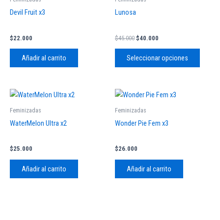
tiene
era:
es:
Devil Fruit x3
Lunosa
$45.000.
$40.000.
múltipl
variant
$
22.000
$
45.000
$
40.000
Las
opcion
Añadir al carrito
Seleccionar opciones
se
pueden
elegir
en
Feminizadas
Feminizadas
la
WaterMelon Ultra x2
Wonder Pie Fem x3
página
de
produc
$
25.000
$
26.000
Añadir al carrito
Añadir al carrito