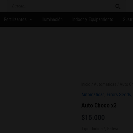
Buscar
por:
Fertilizantes
Iluminación
Indoor y Equipamiento
Sustr
Inicio
/
Automaticas
/ Auto C
Automaticas
,
Errors Seeds
,
Auto Choco x3
$
15.000
Tipo: Indica \ Sativa