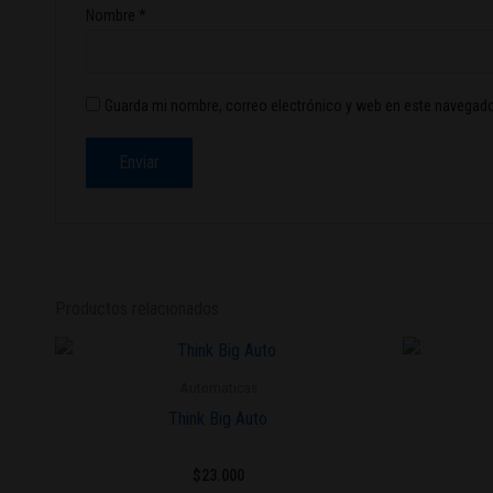
Nombre
*
Guarda mi nombre, correo electrónico y web en este navegado
Productos relacionados
Este
producto
Automaticas
tiene
Think Big Auto
múltiples
variantes.
$
23.000
Las