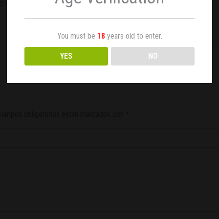
y un período de floración corto.
You must be
18
years old to enter.
YES
NO
campos obligatorios están marcados con
*