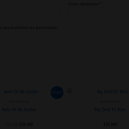
Correo electrónico
*
r para la próxima vez que comente.
El
El
Este
¡Oferta!
precio
precio
producto
original
actual
Automaticas
Automaticas
era:
es:
tiene
Auto Oh My Gusher
Big Devil #2 Auto
$23.000.
$20.000.
múltiples
variantes.
$
23.000
$
20.000
$
23.000
Las