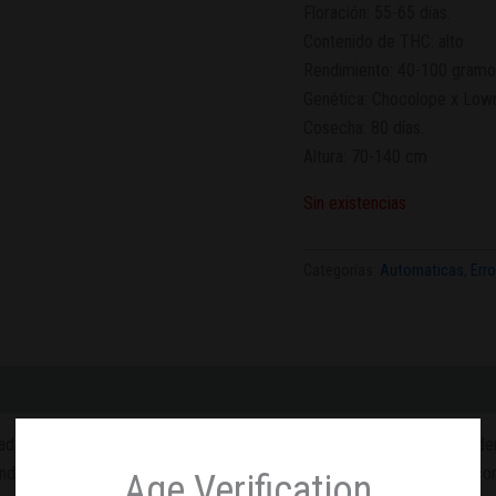
Floración: 55-65 días.
Contenido de THC: alto
Rendimiento: 40-100 gramos
Genética: Chocolope x Low
Cosecha: 80 días.
Altura: 70-140 cm
Sin existencias
Categorías:
Automaticas
,
Err
da de cannabis. Se obtuvo al cruzar el Chocolope original y el Lowryder 
inda relajación después de un arduo trabajo. También se recomienda como
Age Verification