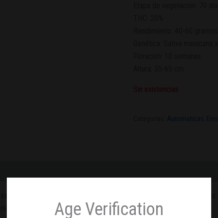
Etapa de vegetación: 70 día
THC: 20%
Rendimiento: 40-60 gramos 
Genética: Sativa mexicana x
Floración: 10 semanas.
Altura: 35-65 cm
Sin existencias
Categorías:
Automaticas
,
Err
ar Mexican Sativa con Afghani. Se recomienda su cultivo en interiores. Al 
Age Verification
ene uvas rojas mezcladas con un sabor cítrico.