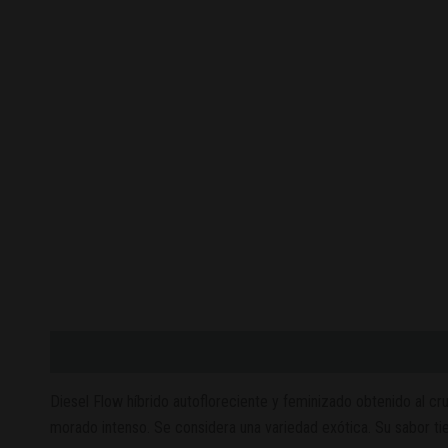
Descripción
Valoraciones (0)
Diesel Flow híbrido autofloreciente y feminizado obtenido al cruz
morado intenso. Se considera una variedad exótica. Su sabor ti