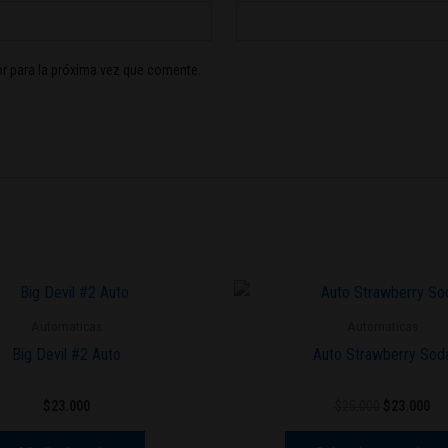
r para la próxima vez que comente.
El
El
precio
pre
original
act
Automaticas
Automaticas
era:
es:
Big Devil #2 Auto
Auto Strawberry Sod
$25.000.
$23
$
23.000
$
25.000
$
23.000