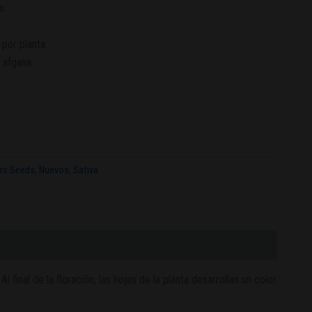
s.
por planta.
 afgana.
ors Seeds
,
Nuevos
,
Sativa
final de la floración, las hojas de la planta desarrollan un color