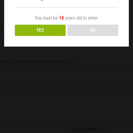
You must be
18
years old to enter.
YES
NO
3”
campos obligatorios están marcados con
*
Correo electrónico
*