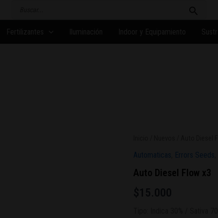
Buscar
por:
Fertilizantes
Iluminación
Indoor y Equipamiento
Sustr
Inicio
/
Nuevos
/ Auto Diesel 
Automaticas
,
Errors Seeds
,
Auto Diesel Flow x3
$
15.000
Tipo: Indica 30% / Sativa 7