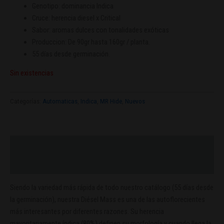
Genotipo: dominancia Indica
Cruce: herencia diesel x Critical
Sabor: aromas dulces con tonalidades exóticas
Produccion: De 90gr hasta 160gr / planta.
55 días desde germinación.
Sin existencias
Categorías:
Automaticas
,
Indica
,
MR Hide
,
Nuevos
Descripción
Valoraciones (0)
Siendo la variedad más rápida de todo nuestro catálogo (55 días desde
la germinación), nuestra Diésel Mass es una de las autoflorecientes
más interesantes por diferentes razones. Su herencia
mayoritariamente índica (80%) definen su morfología y cuando llega la