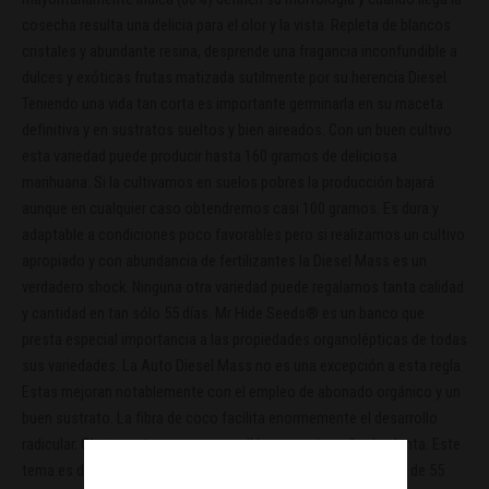
cosecha resulta una delicia para el olor y la vista. Repleta de blancos
cristales y abundante resina, desprende una fragancia inconfundible a
dulces y exóticas frutas matizada sutilmente por su herencia Diesel.
Teniendo una vida tan corta es importante germinarla en su maceta
definitiva y en sustratos sueltos y bien aireados. Con un buen cultivo
esta variedad puede producir hasta 160 gramos de deliciosa
marihuana. Si la cultivamos en suelos pobres la producción bajará
aunque en cualquier caso obtendremos casi 100 gramos. Es dura y
adaptable a condiciones poco favorables pero si realizamos un cultivo
apropiado y con abundancia de fertilizantes la Diesel Mass es un
verdadero shock. Ninguna otra variedad puede regalarnos tanta calidad
y cantidad en tan sólo 55 días. Mr Hide Seeds® es un banco que
presta especial importancia a las propiedades organolépticas de todas
sus variedades. La Auto Diesel Mass no es una excepción a esta regla.
Estas mejoran notablemente con el empleo de abonado orgánico y un
buen sustrato. La fibra de coco facilita enormemente el desarrollo
radicular. Obviamente, a mayor cepellón mayor tamaño de planta. Este
tema es de especial importancia ya que tan sólo disponemos de 55