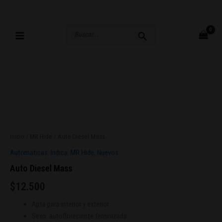
Ir
al
contenido
Buscar
por:
Inicio
/
MR Hide
/ Auto Diesel Mass
Automaticas
,
Indica
,
MR Hide
,
Nuevos
Auto Diesel Mass
$
12.500
Apta para interior y exterior
Sexo: autofloreciente feminizada