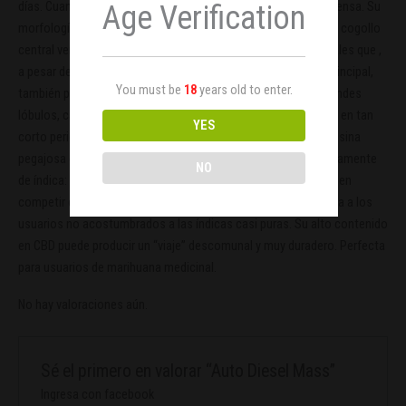
días. Cuanto más fácil se lo pongamos mayor será la recompensa. Su
Age Verification
morfología es típicamente índica. Estructura piramidal con un cogollo
central verdaderamente impresionante y algunas ramas laterales que ,
a pesar de no alcanzar las dimensiones espectaculares del principal,
You must be
18
years old to enter.
también proporcionan cogollos considerables. Hojas con grandes
lóbulos, capaces de realizar una fotosíntesis de gran eficacia en tan
YES
corto periodo de tiempo. Tricomas blancos como la nieve y resina
pegajosa como pocas variedades. Su efecto es también típicamente
NO
de índica: muy relajante y contundente. Pocas genéticas pueden
competir con nuestra Diesel Mass . Recomendamos prudencia a los
usuarios no acostumbrados a las índicas casi puras. Su alto contenido
en CBD puede producir un “viaje” descomunal y muy duradero. Perfecta
para usuarios de marihuana medicinal.
No hay valoraciones aún.
Sé el primero en valorar “Auto Diesel Mass”
Ingresa con facebook