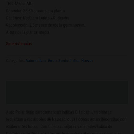
THC: Media Alta
Cosecha: 25-35 gramos por planta.
Genética: Northern Lights x Ruderalis
Recolección: 2,5 meses desde la germinación.
Altura de la planta: media
Sin existencias
Categorías:
Automaticas
,
Errors Seeds
,
Indica
,
Nuevos
Descripción
Valoraciones (0)
Auto Polar tiene características Indicas Clásicas. Las plantas
recuerdan a los árboles de Navidad, cuyas copas están decoradas con
exuberantes hojas. Combina las mejores variedades Indica de
California con Ruderalis. Los profesionales saben que es una de las