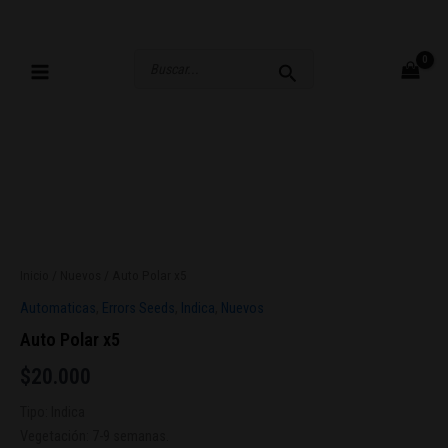
Ir
al
contenido
Buscar
por:
Inicio
/
Nuevos
/ Auto Polar x5
Automaticas
,
Errors Seeds
,
Indica
,
Nuevos
Auto Polar x5
$
20.000
Tipo: Indica
Vegetación: 7-9 semanas.