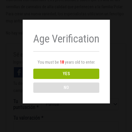
semillas de cannabis de alta calidad que pertenecen a la familia Polar.
Para crear una nueva variedad, los especialistas utilizaron un fenotipo
muy antiguo con gran éxito.
No hay valoraciones aún.
Age Verification
Sé el primero en valorar “Auto Polar x5”
You must be
18
years old to enter.
Ingresa con facebook
YES
Tu dirección de correo electrónico no será publicada.
Los
NO
campos obligatorios están marcados con
*
Tu
puntuación
*
Tu valoración
*