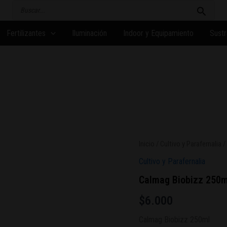
Buscar
por:
Fertilizantes
Iluminación
Indoor y Equipamiento
Sustr
Calmag
Inicio
/
Cultivo y Parafernalia
/
Biobizz
Cultivo y Parafernalia
250ml
cantidad
Calmag Biobizz 250m
$
6.000
Calmag Biobizz 250ml