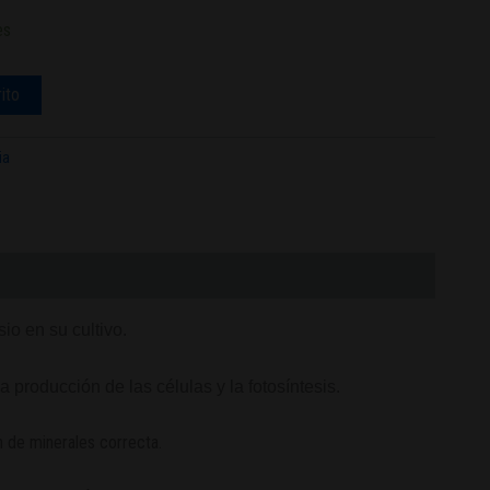
es
rito
ia
io en su cultivo.
 producción de las células y la fotosíntesis.
 de minerales correcta.