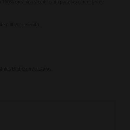
 100% orgánica y certificada para las carencias de
e cultivo preferido.
zantes Biobizz necesarios.