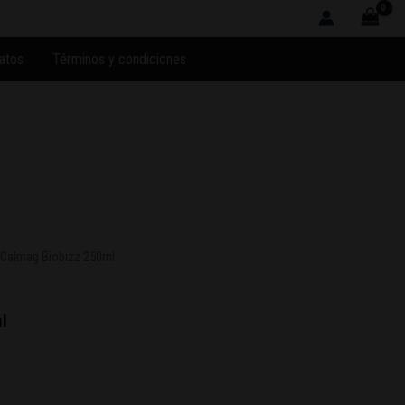
atos
Términos y condiciones
 Calmag Biobizz 250ml
l