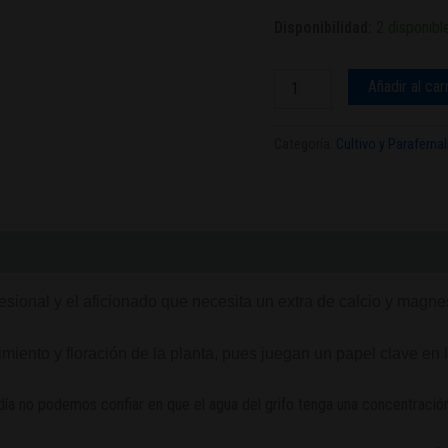
Disponibilidad:
2 disponibl
Añadir al car
Categoría:
Cultivo y Parafernal
sional y el aficionado que necesita un extra de calcio y magnes
iento y floración de la planta, pues juegan un papel clave en la
ía no podemos confiar en que el agua del grifo tenga una concentración