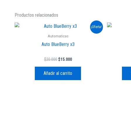
Productos relacionados
El
El
¡Oferta!
precio
precio
original
actual
Automaticas
era:
es:
Auto BlueBerry x3
$20.000.
$15.000.
$
20.000
$
15.000
Añadir al carrito