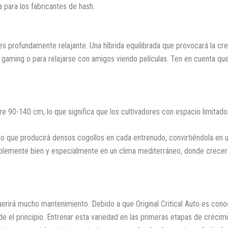
a para los fabricantes de hash.
 profundamente relajante. Una híbrida equilibrada que provocará la crea
as, gaming o para relajarse con amigos viendo películas. Ten en cuenta
tre 90-140 cm, lo que significa que los cultivadores con espacio limita
cto que producirá densos cogollos en cada entrenudo, convirtiéndola en
íblemente bien y especialmente en un clima mediterráneo, donde crecerá
uerirá mucho mantenimiento. Debido a que Original Critical Auto es con
e el principio. Entrenar esta variedad en las primeras etapas de crecim