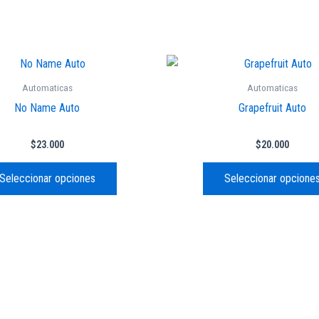
Este
producto
Automaticas
Automaticas
tiene
No Name Auto
Grapefruit Auto
múltiples
variantes.
$
23.000
$
20.000
Las
opciones
Seleccionar opciones
Seleccionar opcione
se
pueden
elegir
en
la
página
de