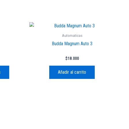
Este
producto
Automaticas
tiene
Budda Magnum Auto 3
múltiples
variantes.
$
18.000
Las
opciones
s
Añadir al carrito
se
pueden
elegir
en
la
página
de