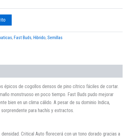
rito
aticas
,
Fast Buds
,
Hibrido
,
Semillas
s épicos de cogollos densos de pino cítrico fáciles de cortar.
l tamaño monstruoso en poco tiempo. Fast Buds pudo mejorar
te bien en un clima cálido. A pesar de su dominio Indica,
y sorprendente para hachís y extractos.
ensidad. Critical Auto florecerá con un tono dorado gracias a