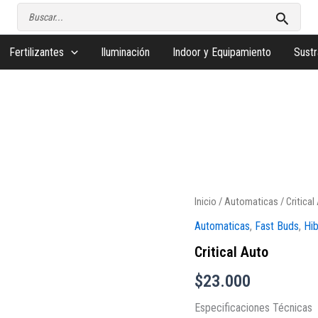
Buscar
por:
Fertilizantes
Iluminación
Indoor y Equipamiento
Sustr
Critical
Inicio
/
Automaticas
/ Critical
Auto
Automaticas
,
Fast Buds
,
Hib
cantidad
Critical Auto
$
23.000
Especificaciones Técnicas