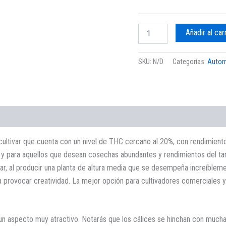
Añadir al car
SKU:
N/D
Categorías:
Autom
 cultivar que cuenta con un nivel de THC cercano al 20%, con rendimiento
antes y para aquellos que desean cosechas abundantes y rendimientos de
r, al producir una planta de altura media que se desempeña increíblemen
a provocar creatividad. La mejor opción para cultivadores comerciales 
 aspecto muy atractivo. Notarás que los cálices se hinchan con mucha d