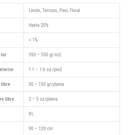
Limón, Terroso, Pino, Floral
Hasta 20%
< 1%
ior
350 – 550 gr/m2
nterior
1.1 – 1.6 oz./pie2
 libre
50 – 150 gr/planta
e libre
2 – 5 oz/planta
XL
90 – 120 cm