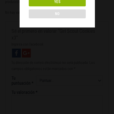
YES
producción de resina y un sabor dulce.
No hay valoraciones aún.
NO
Sé el primero en valorar “Girl Scout Cookies
x3”
Ingresa con facebook
Tu dirección de correo electrónico no será publicada.
Los
campos obligatorios están marcados con
*
Tu
puntuación
*
Tu valoración
*