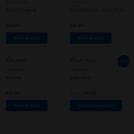
Dutch Passion
Feminizadas
Tropical Tangie x3
French Macaron – Gelato 33 x2
$
26.000
$
25.000
Añadir al carrito
Añadir al carrito
El
El
Este
¡Oferta!
precio
precio
produc
original
actual
Feminizadas
Feminizadas
tiene
era:
es:
No Name
Sailor Moon
$45.000.
$40.000.
múltipl
variant
$
23.000
$
45.000
$
40.000
Las
opcion
Añadir al carrito
Seleccionar opciones
se
pueden
elegir
en