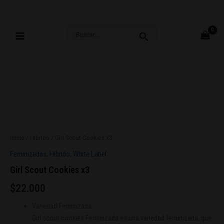
Ir
al
contenido
Buscar
por:
Inicio
/
Hibrido
/ Girl Scout Cookies x3
Feminizadas
,
Hibrido
,
White Label
Girl Scout Cookies x3
$
22.000
Variedad Feminizada
Girl scout cookies Feminizada es una variedad feminizada, que