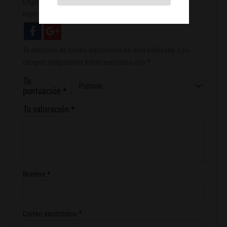
Light Mix”
Ingresa con facebook
Tu dirección de correo electrónico no será publicada.
Los
campos obligatorios están marcados con
*
Tu
puntuación
*
Tu valoración
*
Nombre
*
Correo electrónico
*