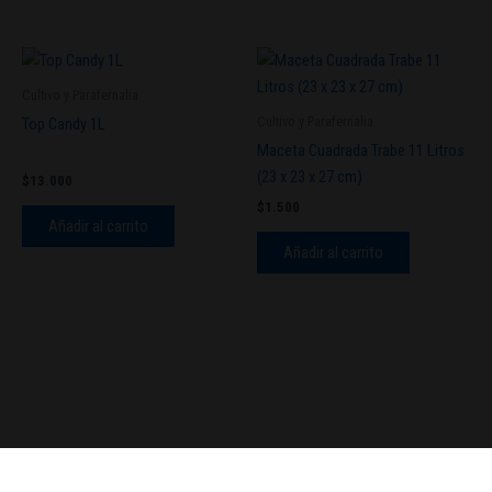
Cultivo y Parafernalia
Cultivo y Parafernalia
Top Candy 1L
Maceta Cuadrada Trabe 11 Litros
(23 x 23 x 27 cm)
$
13.000
$
1.500
Añadir al carrito
Añadir al carrito