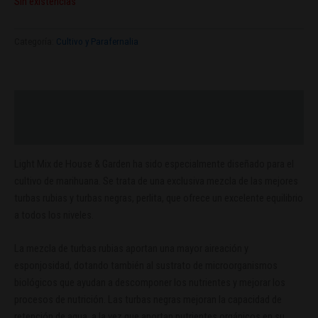
Sin existencias
Categoría:
Cultivo y Parafernalia
Descripción
Valoraciones (0)
Light Mix de House & Garden ha sido especialmente diseñado para el
cultivo de marihuana. Se trata de una exclusiva mezcla de las mejores
turbas rubias y turbas negras, perlita, que ofrece un excelente equilibrio
a todos los niveles.
La mezcla de turbas rubias aportan una mayor aireación y
esponjosidad, dotando también al sustrato de microorganismos
biológicos que ayudan a descomponer los nutrientes y mejorar los
procesos de nutrición. Las turbas negras mejoran la capacidad de
retención de agua, a la vez que aportan nutrientes orgánicos en su