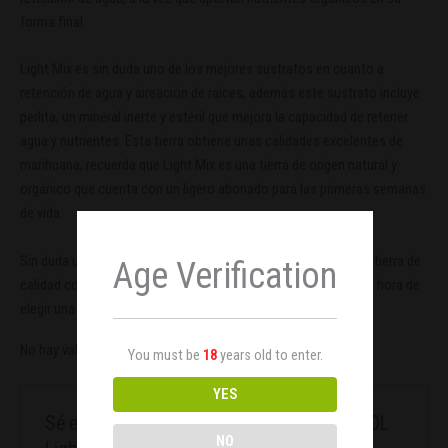
forma final.
Light Mix es sin duda uno de los mejores sustratos en cuanto a
retención de agua y aireación de raíces, además este sustrato incluye
perlita, un mineral inerte y estéril que mejora la capacidad de retener
agua y nutrientes. Esta tierra obtiene unas calidades excelentes de
marihuana, recuerda que Light Mix es una tierra de origen natural y
orgánico que cuenta con un ligero abonado para las primeras semanas
de vida.
Sin duda una de las tierras más completas y equilibradas, una tierra de
Age Verification
calidad con las características apropiadas que buscamos a la hora de
elegir una tierra o sustrato para la marihuana.
No hay valoraciones aún.
You must be
18
years old to enter.
YES
Sé el primero en valorar “House & Garden 50L
NO