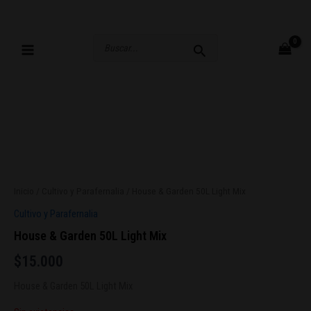
Ir
al
contenido
Buscar
por:
Inicio
/
Cultivo y Parafernalia
/ House & Garden 50L Light Mix
Cultivo y Parafernalia
House & Garden 50L Light Mix
$
15.000
House & Garden 50L Light Mix