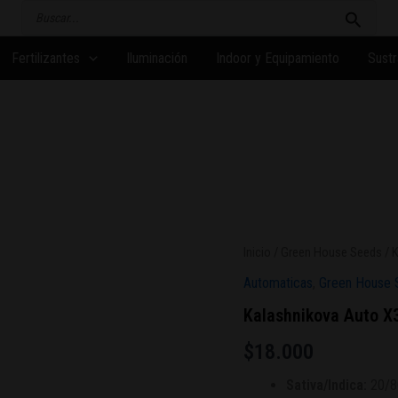
Buscar
por:
Fertilizantes
Iluminación
Indoor y Equipamiento
Sustr
Inicio
/
Green House Seeds
/ 
Automaticas
,
Green House 
Kalashnikova Auto X
$
18.000
Sativa/Indica:
20/