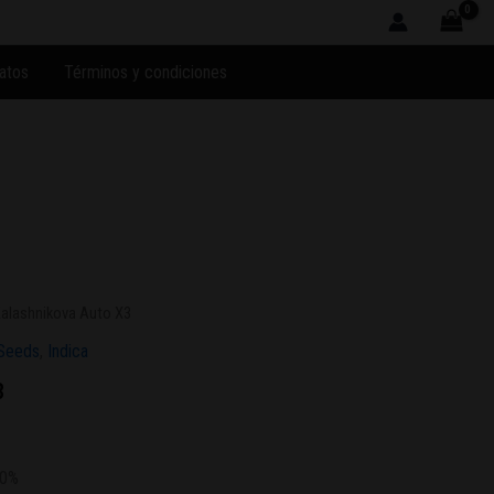
atos
Términos y condiciones
Kalashnikova Auto X3
Seeds
,
Indica
3
80%