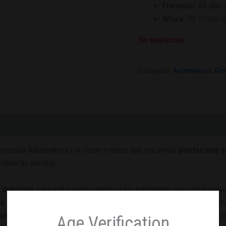
Floración:
65
días 
Altura:
70-110cm en 
Sin existencias
Categorías:
Automaticas
,
Gre
conocida Kalashnikova y la Green-o-matic que nos brinda
plantas muy p
nen las semillas.
 definitivo
, para evitar estrés debido a los trasplantes, que podría reduc
r que se quemen con el calor de tus lámparas. Podemos colocar entre 4
tados
. Sus
enormes porras centrales
precisarán de tutores para no r
Age Verification