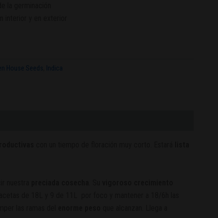
de la germinación
interior y en exterior
en House Seeds
,
Indica
roductivas
con un tiempo de floración muy corto. Estará
lista
ir nuestra
preciada cosecha
. Su
vigoroso crecimiento
 macetas de 18L y 9 de 11L por foco y mantener a 18/6h las
omper las ramas del
enorme peso
que alcanzan. Llega a