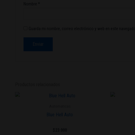
Nombre
*
Guarda mi nombre, correo electrónico y web en este navegado
Productos relacionados
Este
producto
Automaticas
tiene
Blue Hell Auto
múltiples
variantes.
$
23.000
Las