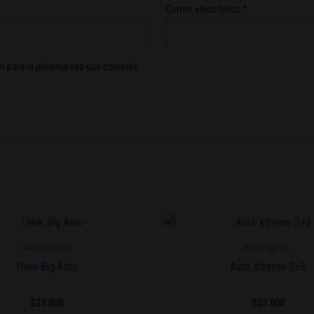
Correo electrónico
*
r para la próxima vez que comente.
Este
producto
Automaticas
Automaticas
tiene
Think Big Auto
Auto Xtreme 3+3
múltiples
variantes.
$
23.000
$
23.000
Las