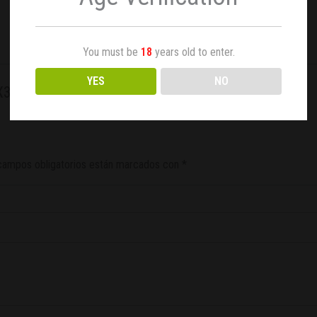
You must be
18
years old to enter.
YES
NO
X3”
campos obligatorios están marcados con
*