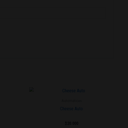
Este
producto
Automaticas
tiene
Cheese Auto
múltiples
variantes.
$
20.000
Las