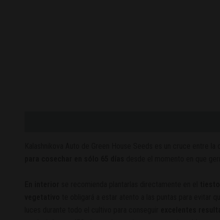
Descripción
Valoraciones (0)
Kalashnikova Auto de Green House Seeds es un cruce entre la 
para cosechar en sólo 65 días
desde el momento en que germi
En interior
se recomienda plantarlas directamente en el
tiesto
vegetativo
te obligará a estar atento a las puntas para evita
luces durante todo el cultivo para conseguir
excelentes resul