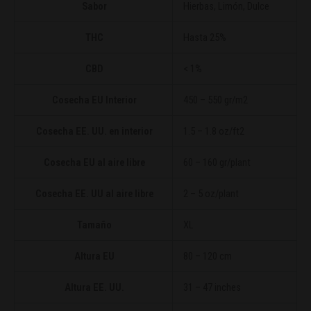
Sabor
Hierbas, Limón, Dulce
THC
Hasta 25%
CBD
< 1%
Cosecha EU Interior
450 – 550 gr/m2
Cosecha EE. UU. en interior
1.5 – 1.8 oz/ft2
Cosecha EU al aire libre
60 – 160 gr/plant
Cosecha EE. UU al aire libre
2 – 5 oz/plant
Tamaño
XL
Altura EU
80 – 120 cm
Altura EE. UU.
31 – 47 inches