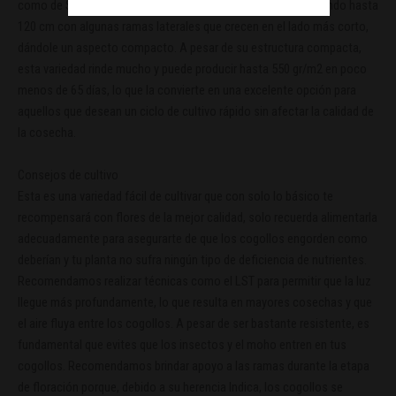
como de Sativa, esta variedad crecerá bastante alta, alcanzando hasta
120 cm con algunas ramas laterales que crecen en el lado más corto,
dándole un aspecto compacto. A pesar de su estructura compacta,
esta variedad rinde mucho y puede producir hasta 550 gr/m2 en poco
menos de 65 días, lo que la convierte en una excelente opción para
aquellos que desean un ciclo de cultivo rápido sin afectar la calidad de
la cosecha.
Consejos de cultivo
Esta es una variedad fácil de cultivar que con solo lo básico te
recompensará con flores de la mejor calidad, solo recuerda alimentarla
adecuadamente para asegurarte de que los cogollos engorden como
deberían y tu planta no sufra ningún tipo de deficiencia de nutrientes.
Recomendamos realizar técnicas como el LST para permitir que la luz
llegue más profundamente, lo que resulta en mayores cosechas y que
el aire fluya entre los cogollos. A pesar de ser bastante resistente, es
fundamental que evites que los insectos y el moho entren en tus
cogollos. Recomendamos brindar apoyo a las ramas durante la etapa
de floración porque, debido a su herencia Indica, los cogollos se