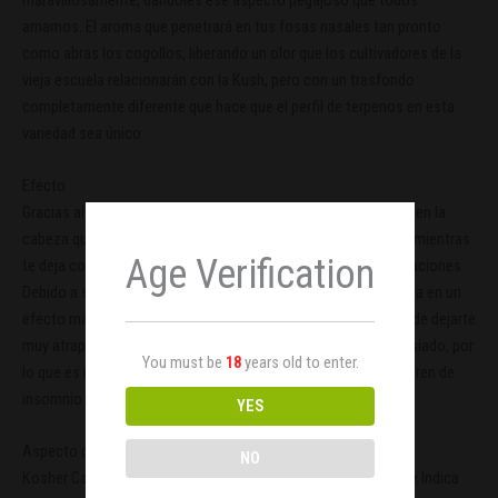
amamos. El aroma que penetrará en tus fosas nasales tan pronto
como abras los cogollos, liberando un olor que los cultivadores de la
vieja escuela relacionarán con la Kush, pero con un trasfondo
completamente diferente que hace que el perfil de terpenos en esta
variedad sea único.
Efecto
Gracias al 25% de THC, experimentarás un agradable zumbido en la
cabeza que te pondrá en una mentalidad eufórica y motivada mientras
Age Verification
te deja completamente relajado y disuelve todas las preocupaciones.
Debido a su lado Indica, el zumbido de la cabeza se transforma en un
efecto más sedante, esta cepa te dará ganas de comer y puede dejarte
muy atrapado en el sofá, poniéndote a dormir si fumas demasiado, por
You must be
18
years old to enter.
lo que es más adecuada para uso nocturno o para los que sufren de
insomnio o dolor crónico.
YES
Aspecto de la planta
NO
Kosher Cake Auto exhibe las mejores características tanto de Indica