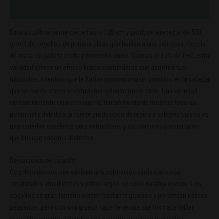
Valoraciones (0)
Esta autofloreciente crece hasta 120 cm y produce alrededor de 550
gr/m2 de cogollos de primera clase que huelen a una deliciosa mezcla
de masa de galleta cruda y bizcocho dulce. Gracias al 25% de THC, esta
variedad ofrece un efecto Indica contundente que derretirá tus
músculos, mientras que la Sativa proporciona un zumbido en la cabeza
que se siente como si estuvieras volando por el cielo. Una variedad
verdaderamente vigorosa que no tendrá miedo de mostrar todo su
potencial y debido a la fuerte producción de resina y sabores únicos es
una variedad excelente para extractores y cultivadores comerciales
que buscan sabores distintos.
Descripción del cogollo
Cogollos densos que exhiben una coloración verde claro con
tonalidades amarillentas y pelos largos de color naranja oscuro. Los
cogollos de gran tamaño crecen bastante gruesos y presentan cálices
pequeños, pero con una gruesa capa de resina que los hace brillar
maravillosamente, dándoles ese aspecto pegajoso que todos