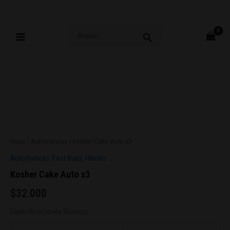
Ir
al
contenido
Buscar
por:
Inicio
/
Automaticas
/ Kosher Cake Auto x3
Automaticas
,
Fast Buds
,
Hibrido
Kosher Cake Auto x3
$
32.000
Especificaciones Técnicas