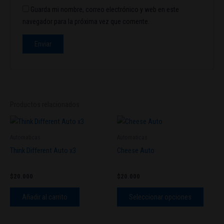
Guarda mi nombre, correo electrónico y web en este
navegador para la próxima vez que comente.
Productos relacionados
Este
produc
Automaticas
Automaticas
tiene
Think Different Auto x3
Cheese Auto
múltipl
variant
$
20.000
$
20.000
Las
opcion
Añadir al carrito
Seleccionar opciones
se
pueden