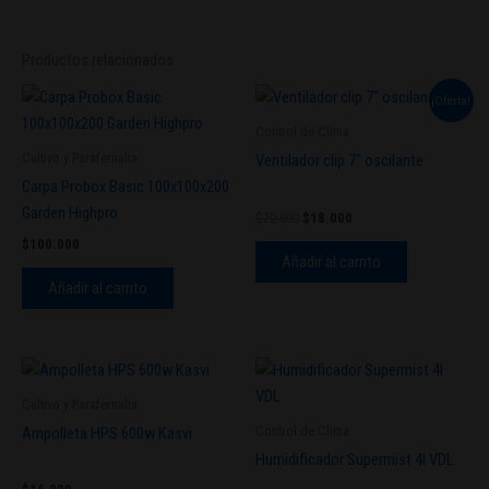
Productos relacionados
El
El
¡Oferta!
precio
precio
original
actual
Control de Clima
era:
es:
Cultivo y Parafernalia
Ventilador clip 7″ oscilante
$20.000.
$18.000.
Carpa Probox Basic 100x100x200
Garden Highpro
$
20.000
$
18.000
$
100.000
Añadir al carrito
Añadir al carrito
Cultivo y Parafernalia
Control de Clima
Ampolleta HPS 600w Kasvi
Humidificador Supermist 4l VDL