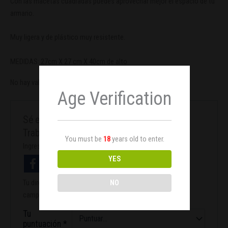
Con las macetas cuadradas puedes aprovechar mejor el espacio de tu
armario.
Muy ligera y de plástico muy resistente.
MEDIDAS: 27cm X 27 cm X 40cm de alto
No hay valoraciones aún.
Age Verification
Sé el primero en valorar “Maceta Cuadrada
Trabe 18 Litros (27 x 27 x 24 cm)”
You must be
18
years old to enter.
Ingresa con facebook
YES
NO
Tu dirección de correo electrónico no será publicada.
Los
campos obligatorios están marcados con
*
Tu
puntuación
*