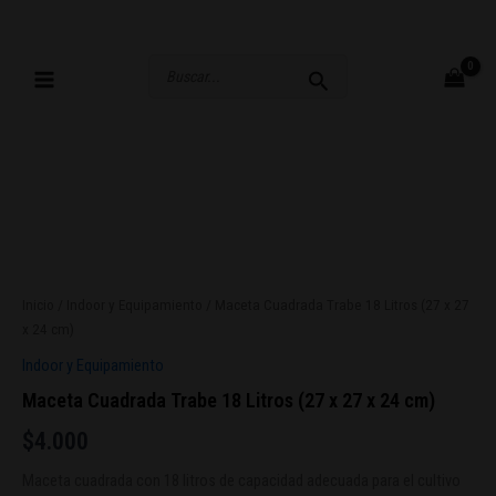
Ir
al
contenido
Buscar
por:
Maceta
Cuadrada
Trabe
Inicio
/
Indoor y Equipamiento
/ Maceta Cuadrada Trabe 18 Litros (27 x 27
18
x 24 cm)
Litros
(27
Indoor y Equipamiento
x
Maceta Cuadrada Trabe 18 Litros (27 x 27 x 24 cm)
27
x
$
4.000
24
cm)
Maceta cuadrada con 18 litros de capacidad adecuada para el cultivo
cantidad