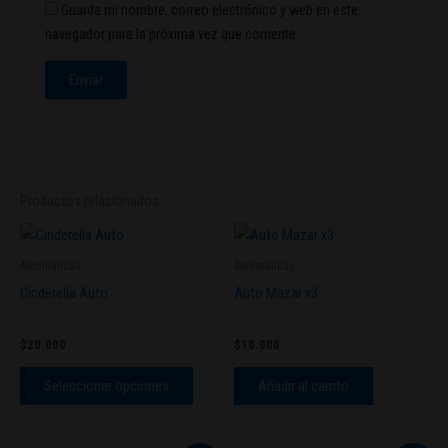
Guarda mi nombre, correo electrónico y web en este
navegador para la próxima vez que comente.
Productos relacionados
Este
producto
Automaticas
Automaticas
tiene
Cinderella Auto
Auto Mazar x3
múltiples
variantes.
$
20.000
$
10.000
Las
opciones
Seleccionar opciones
Añadir al carrito
se
pueden