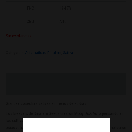
THC
13-17%
CBD
Alto
Sin existencias
Categorías:
Automaticas
,
Dinafem
,
Sativa
Descripción
Valoraciones (0)
Grandes cosechas sativas en menos de 75 días
Los breeders de Dinafem Seeds crearon Moby Dick Auto pensando en
los cultivadores que buscan grandes cosechas y experiencias
psicoactivas de alto nivel en el menor tiempo posible y sin complicarse