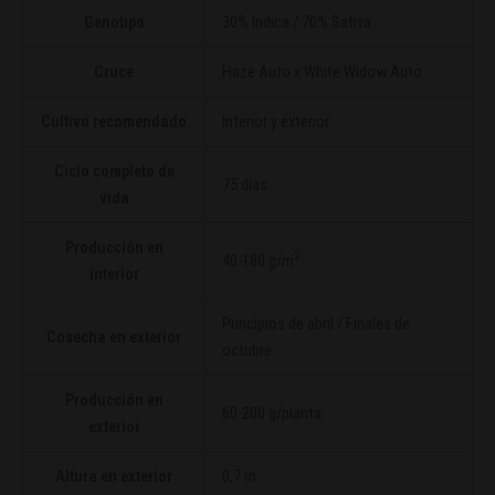
Genotipo
30% Indica / 70% Sativa
Cruce
Haze Auto
x
White Widow Auto
Cultivo recomendado
Interior y exterior
Ciclo completo de
75 días
vida
Producción en
2
40-180 g/m
interior
Principios de abril / Finales de
Cosecha en exterior
octubre
Producción en
60-200 g/planta
exterior
Altura en exterior
0,7 m