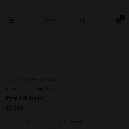
Ir
al
contenido
Buscar
por:
Inicio
/
Sativa
/ Moby Dick Auto x1
Automaticas
,
Dinafem
,
Sativa
Moby Dick Auto x1
$
8.000
Sexo
Autofloreciente