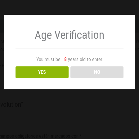
Age Verification
el cultivo de interior y exterior que facilita el desarrollo del sistema r
cimiento para potenciar el desarrollo de la planta. Tiene un excelente n
You must be
18
years old to enter.
, turba y fibra de coco medio, cal, nitrato cálcico, perlita y NPK.
YES
NO
volution”
campos obligatorios están marcados con
*