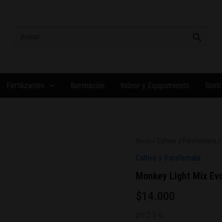
Buscar
por:
Fertilizantes
Iluminación
Indoor y Equipamiento
Sustr
Inicio
/
Cultivo y Parafernalia
/
Cultivo y Parafernalia
Monkey Light Mix Evo
$
14.000
pH 5.5-6,