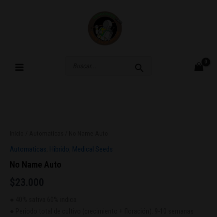
Ir
al
contenido
Buscar
por:
No
Name
Auto
Inicio
/
Automaticas
/ No Name Auto
cantidad
Automaticas
,
Hibrido
,
Medical Seeds
No Name Auto
$
23.000
● 40% sativa 60% indica
● Periodo total de cultivo (crecimiento + floración): 9-10 semanas