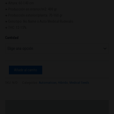
● Altura: 60-140 cm
● Producción en interior/m2: 400 gr
● Producción exterior/planta: 70-160 gr
● Genotipo: No Name x Auto Medical Ruderalis
● THC: 12-15%
Cantidad
Añadir al carrito
SKU:
N/D
Categorías:
Automaticas
,
Hibrido
,
Medical Seeds
Descripción