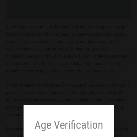
Información adicional
Valoraciones (0)
Nuestra propia versión autofloreciente de la No Name que es una de
nuestras plantas favoritas del banco en cuanto a estructura, sabor y
aroma. Planta de porte mediano pero con cogollos compactos
cubiertos de resina y muy olorosos. No Name Auto no tiene
complicaciones de cultivo, pero sí que le gustan las tierras preparadas
con bastante nutriente. Ideal para cosechas tempranas en climas
nórdicos así como para cultivos de invierno en climas cálidos.
Su efecto tiene una entrada eufórica que después se convierte poco a
poco en relajante hasta dejar en un estado de tranquilidad total. El
sabor de No Name Auto es muy complejo debido a que tiene toques a
queso curado y a skunk old school, pero realmente su combinación
tiene un olor y sabor muy característico que la hace única.
Age Verification
En conclusión, No Name Auto es una planta ideal para todos aquellos
que busquen un efecto cerebral y corporal. Una relajación extrema