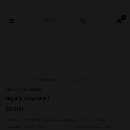
Ir
al
contenido
Buscar
por:
Inicio
/
Cultivo y Parafernalia
/ Organic Grow 500ml
Cultivo y Parafernalia
Organic Grow 500ml
$
9.000
Los nutrientes de B.A.C grow han sido especialmente desarrollados
para satisfacer todas las necesidades de tu cosecha durante el ciclo