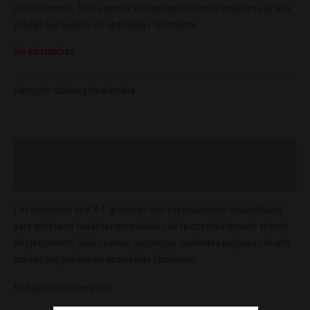
de crecimiento. Sólo usamos sustancias nutrientes orgánicas de alta
calidad que pueden ser absorbidas fácilmente.
Sin existencias
Categoría:
Cultivo y Parafernalia
Descripción
Valoraciones (0)
Los nutrientes de B.A.C grow han sido especialmente desarrollados
para satisfacer todas las necesidades de tu cosecha durante el ciclo
de crecimiento. Sólo usamos sustancias nutrientes orgánicas de alta
calidad que pueden ser absorbidas fácilmente.
No hay valoraciones aún.