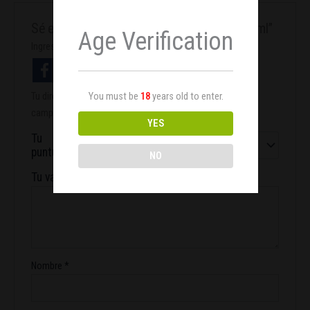
Sé el primero en valorar “Organic Grow 500ml”
Age Verification
Ingresa con facebook
You must be
18
years old to enter.
Tu dirección de correo electrónico no será publicada.
Los
campos obligatorios están marcados con
*
YES
Tu
puntuación
*
NO
Tu valoración
*
Nombre
*