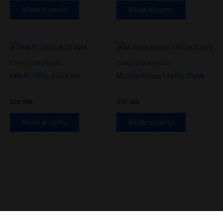
Añadir al carrito
Añadir al carrito
Cultivo y Parafernalia
Cultivo y Parafernalia
Elite 91 Silicic Acid 30ml
Monster Bloom 130 Grs Grotek
$
20.000
$
15.000
Añadir al carrito
Añadir al carrito