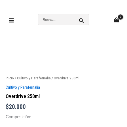
Ir
al
contenido
Buscar
por:
Overdrive
250ml
cantidad
Inicio
/
Cultivo y Parafernalia
/ Overdrive 250ml
Cultivo y Parafernalia
Overdrive 250ml
$
20.000
Composición: