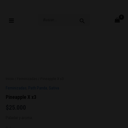
Ir
al
contenido
Buscar
por:
Inicio
/
Feminizadas
/ Pineapple X x3
Feminizadas
,
Path Panda
,
Sativa
Pineapple X x3
$
25.000
Paladar y aroma: