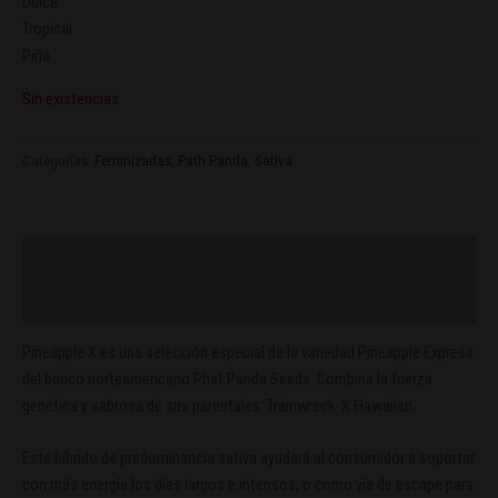
Dulce
Tropical
Piña
Sin existencias
Categorías:
Feminizadas
,
Path Panda
,
Sativa
Descripción
Valoraciones (0)
Pineapple X es una selección especial de la variedad Pineapple Express
del banco norteamericano Phat Panda Seeds. Combina la fuerza
genética y sabrosa de sus parentales: Trainwreck X Hawaiian.
Este híbrido de predominancia sativa ayudará al consumidor a soportar
con más energía los días largos e intensos, o como vía de escape para