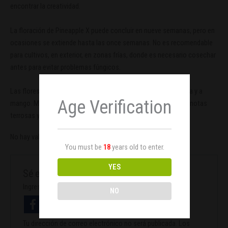
encontrar la creatividad.
La floración de Pineapple X puede concluir en nueve semanas, pero en
ocasiones se extiende hasta las once semanas. No es recomendable
para cultivos, en exterior, en zonas frías, donde es necesario cosechar
antes para evitar problemas fúngicos.
Las flores desprenden olores frutales como a manzana fresca y a
Age Verification
mango. Mientras, su sabor es inconfundiblemente a piña con notas
terrosas y a pino.
No hay valoraciones aún.
You must be
18
years old to enter.
YES
Sé el primero en valorar “Pineapple X x3”
Ingresa con facebook
NO
Tu dirección de correo electrónico no será publicada.
Los