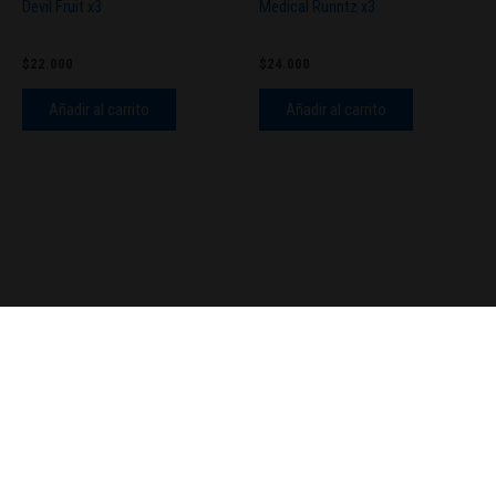
Devil Fruit x3
Medical Runntz x3
$
22.000
$
24.000
Añadir al carrito
Añadir al carrito
© 2026TengoSeed Growshop.
Todos los derechos reservados.
Powered by Aranseed