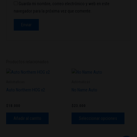
Guarda mi nombre, correo electrónico y web en este
navegador para la próxima vez que comente.
Productos relacionados
Este
produc
Automaticas
Automaticas
tiene
Auto Northern HOG x2
No Name Auto
múltipl
variant
$
18.000
$
23.000
Las
opcion
Añadir al carrito
Seleccionar opciones
se
pueden