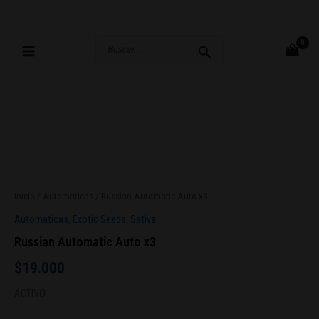
Ir
al
contenido
Buscar
por:
Inicio
/
Automaticas
/ Russian Automatic Auto x3
Automaticas
,
Exotic Seeds
,
Sativa
Russian Automatic Auto x3
$
19.000
ACTIVO