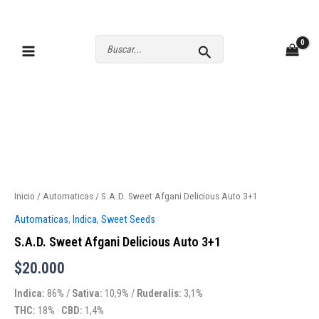
Ir
al
contenido
Buscar
por:
Inicio
/
Automaticas
/ S.A.D. Sweet Afgani Delicious Auto 3+1
Automaticas
,
Indica
,
Sweet Seeds
S.A.D. Sweet Afgani Delicious Auto 3+1
$
20.000
Indica:
86% /
Sativa:
10,9% /
Ruderalis:
3,1%
THC:
18% ·
CBD:
1,4%