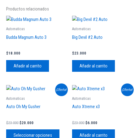
Productos relacionados
Automaticas
Automaticas
Budda Magnum Auto 3
Big Devil #2 Auto
$
18.000
$
23.000
Añadir al carrito
Añadir al carrito
El
El
El
El
Este
¡Oferta!
¡Oferta!
precio
precio
precio
precio
producto
original
actual
original
actual
Automaticas
Automaticas
tiene
era:
es:
era:
es:
Auto Oh My Gusher
Auto Xtreme x3
$23.000.
$20.000.
$23.000.
$6.000.
múltiples
variantes.
$
23.000
$
20.000
$
23.000
$
6.000
Las
opciones
Seleccionar opciones
Añadir al carrito