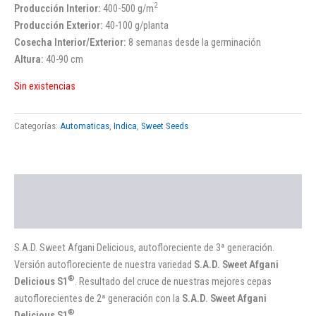
2
Producción Interior:
400-500 g/m
Producción Exterior:
40-100 g/planta
Cosecha Interior/Exterior:
8 semanas desde la germinación
Altura:
40-90 cm
Sin existencias
Categorías:
Automaticas
,
Indica
,
Sweet Seeds
Descripción
Valoraciones (0)
S.A.D. Sweet Afgani Delicious, autofloreciente de 3ª generación.
Versión autofloreciente de nuestra variedad
S.A.D. Sweet Afgani
®
Delicious S1
. Resultado del cruce de nuestras mejores cepas
autoflorecientes de 2ª generación con la
S.A.D. Sweet Afgani
®
Delicious S1
.