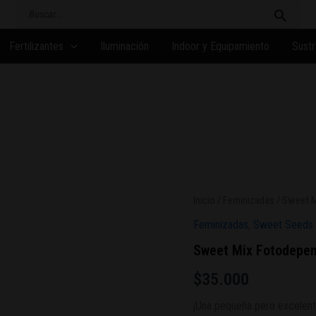
Buscar
por:
Fertilizantes
Iluminación
Indoor y Equipamiento
Sustr
Inicio
/
Feminizadas
/ Sweet M
Feminizadas
,
Sweet Seeds
Sweet Mix Fotodepen
$
35.000
¡Una pequeña pero excelent