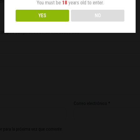
endientes”
You must be
18
years old to enter.
YES
NO
campos obligatorios están marcados con
*
Correo electrónico
*
r para la próxima vez que comente.