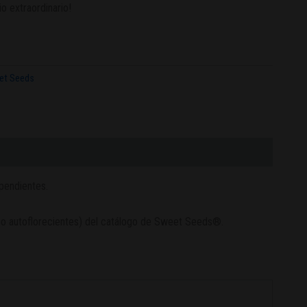
o extraordinario!
et Seeds
pendientes.
(no autoflorecientes) del catálogo de Sweet Seeds®.