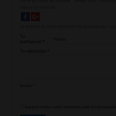
Sé el primero en valorar “Sweet Mix Fotodep
Ingresa con facebook
Tu dirección de correo electrónico no será publicada.
Los 
Tu
puntuación
*
Tu valoración
*
Nombre
*
Guarda mi nombre, correo electrónico y web en este navegado