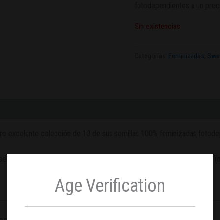
fotodependientes a un preci
Sin existencias
Categorías:
Feminizadas
,
Swe
ro excelente colección de 10 de sus semillas 100% feminizadas fotode
millas elegidas al azar entre todas las variedades fotodependientes 
Age Verification