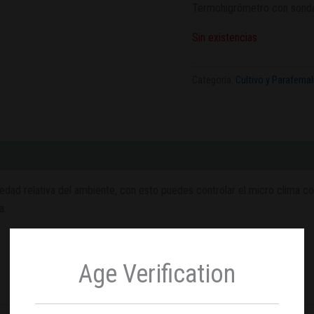
Termohigrómetro con sonda
Sin existencias
Categoría:
Cultivo y Parafernal
dad relativa del ambiente, con esto puedes controlar el micro clima con
a.
.
Age Verification