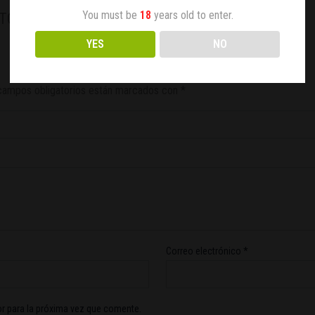
You must be
18
years old to enter.
HTC-100”
YES
NO
campos obligatorios están marcados con
*
Correo electrónico
*
r para la próxima vez que comente.