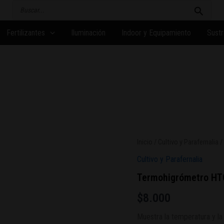
Buscar
por:
Fertilizantes
Iluminación
Indoor y Equipamiento
Sustr
Inicio
/
Cultivo y Parafernalia
/
Cultivo y Parafernalia
Termohigrómetro HT
$
8.000
Muestra la temperatura y la