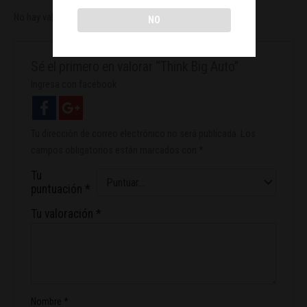
No hay valoraciones aún.
NO
Sé el primero en valorar “Think Big Auto”
Ingresa con facebook
Tu dirección de correo electrónico no será publicada.
Los
campos obligatorios están marcados con
*
Tu
puntuación
*
Tu valoración
*
Nombre
*