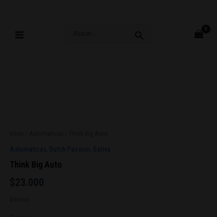
Ir
al
contenido
Buscar
por:
Think
Big
Auto
Inicio
/
Automaticas
/ Think Big Auto
cantidad
Automaticas
,
Dutch Passion
,
Sativa
Think Big Auto
$
23.000
Interior