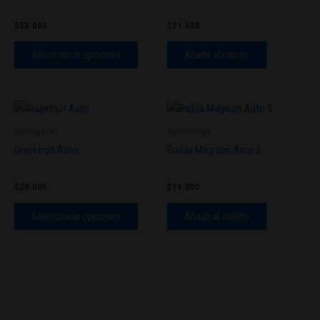
variantes.
$
23.000
$
21.000
Las
opciones
Seleccionar opciones
Añadir al carrito
se
pueden
elegir
Este
en
producto
Automaticas
Automaticas
la
tiene
Grapefruit Auto
Budda Magnum Auto 3
página
múltiples
de
variantes.
producto
$
20.000
$
18.000
Las
opciones
Seleccionar opciones
Añadir al carrito
se
pueden
elegir
en
la
página