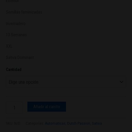
Exterior
Semillas feminizadas
Invernadero
13 Semanas
XXL
Sativa Dominant
Cantidad
Añadir al carrito
SKU:
N/D
Categorías:
Automaticas
,
Dutch Passion
,
Sativa