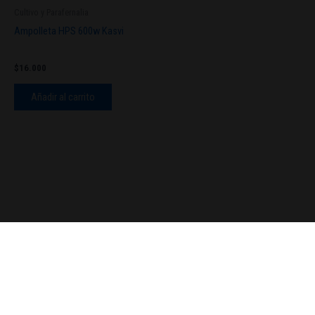
Cultivo y Parafernalia
Ampolleta HPS 600w Kasvi
$
16.000
Añadir al carrito
© 2026TengoSeed Growshop.