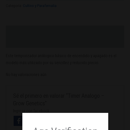
Categoría:
Cultivo y Parafernalia
Descripción
Valoraciones (0)
Este temporizador análogico básico de encendido y apagado es el
modelo más utilizado por su sencillez y reducido precio.
No hay valoraciones aún.
Sé el primero en valorar “Timer Analogo –
Grow Genetics”
Ingresa con facebook