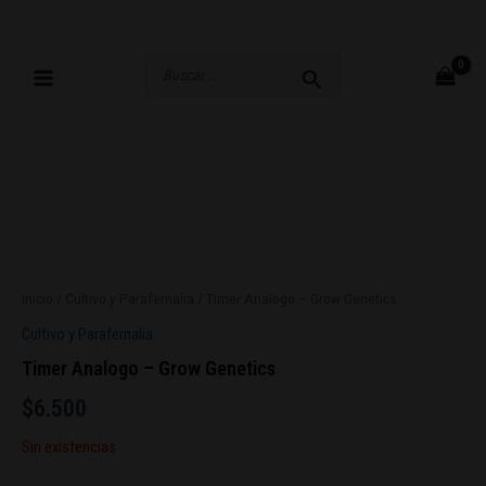
Ir
al
contenido
Buscar
por:
Inicio
/
Cultivo y Parafernalia
/ Timer Analogo – Grow Genetics
Cultivo y Parafernalia
Timer Analogo – Grow Genetics
$
6.500
Sin existencias