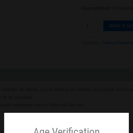
Disponibilidad:
2 disponibl
Añadir al car
Categorías:
Cultivo y Paraferna
rales de plantas, rico en hidratos de carbono; su principal función e
r de las cosechas.
uede emplearse hasta el último día del ciclo.
Age Verification