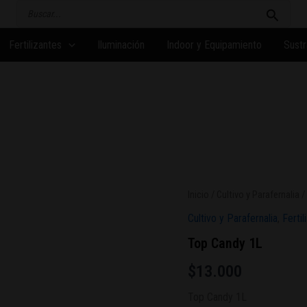
Buscar
por:
Fertilizantes
Iluminación
Indoor y Equipamiento
Sustr
Top
Inicio
/
Cultivo y Parafernalia
/
Candy
Cultivo y Parafernalia
,
Fertil
1L
cantidad
Top Candy 1L
$
13.000
Top Candy 1L