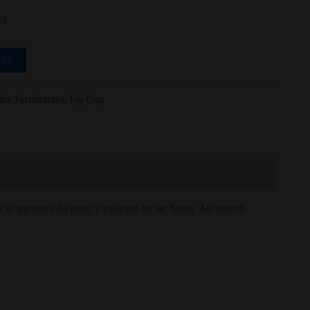
es
rito
lia
,
Fertilizantes
,
Top Crop
s el aumento de peso y volumen de las flores. Así mismo