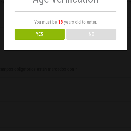
ana de floración en dosis de 1 a 2 ml/litro de agua. Recuerda que los fe
You must be
18
years old to enter.
YES
NO
campos obligatorios están marcados con
*