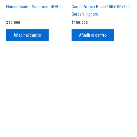
Humidificador Supermist 4l VDL
Carpa Probox Basic 100x100x200
Garden Highpro
$
40.000
$
100.000
Añadir al carrito
Añadir al carrito
© 2026TengoSeed Growshop.
Todos los derechos reservados.
Powered by Aranseed