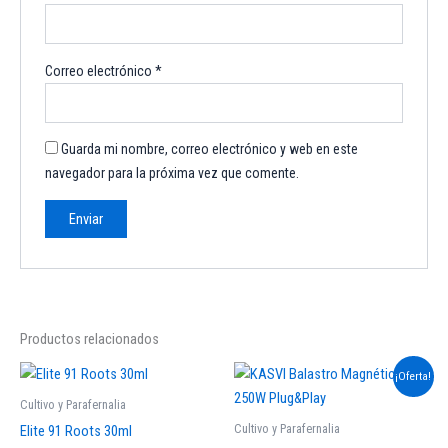
Correo electrónico
*
Guarda mi nombre, correo electrónico y web en este
navegador para la próxima vez que comente.
Productos relacionados
El
El
¡Oferta!
precio
precio
original
actual
Cultivo y Parafernalia
era:
es:
Cultivo y Parafernalia
Elite 91 Roots 30ml
$45.000.
$40.000.