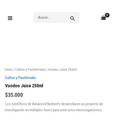
Ir
al
contenido
Buscar
por:
Inicio
/
Cultivo y Parafernalia
/ Voodoo Juice 250ml
Cultivo y Parafernalia
Voodoo Juice 250ml
$
35.000
Los científicos de Advanced Nutrients desarrollaron un proyecto de
investigación en múltiples fases para crear unos microorganismos