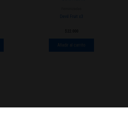
Feminizadas
Devil Fruit x3
$
22.000
Añadir al carrito