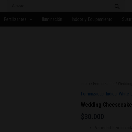
Buscar
por:
Fertilizantes
Iluminación
Indoor y Equipamiento
Sustr
Inicio
/
Feminizadas
/ Wedding
Feminizadas
,
Indica
,
White 
Wedding Cheesecake
$
30.000
Variedad Feminizad