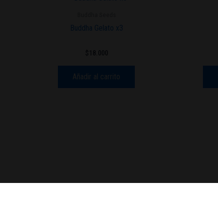
Buddha Seeds
Buddha Gelato x3
$
18.000
Añadir al carrito