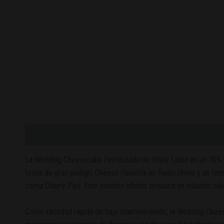
Descripción
Valoraciones (0)
La Wedding Cheesecake Feminizada de White Label es un 70% in
todas de gran pedigrí: Cheese (favorita en Reino Unido y un fen
como Cherry Pie). Este potente híbrido produce un subidón cálid
Como variedad rápida de bajo mantenimiento, la Wedding Cheese