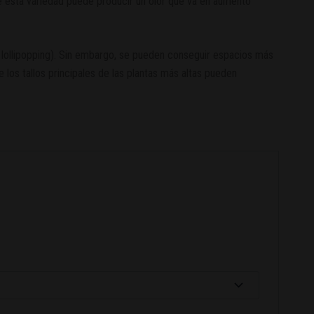
ue esta variedad puede producir un olor que va en aumento
lollipopping). Sin embargo, se pueden conseguir espacios más
os tallos principales de las plantas más altas pueden