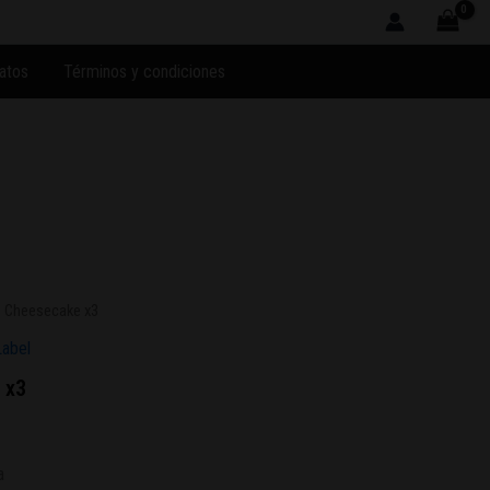
atos
Términos y condiciones
 Cheesecake x3
Label
 x3
a