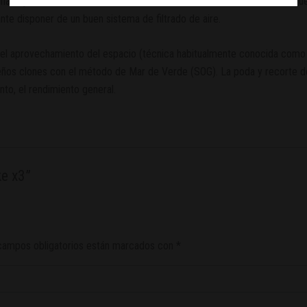
 y una baja humedad. Asimismo, los cultivadores deben tener en cuenta q
te disponer de un buen sistema de filtrado de aire.
 el aprovechamiento del espacio (técnica habitualmente conocida como 
ños clones con el método de Mar de Verde (SOG). La poda y recorte de l
nto, el rendimiento general.
ke x3”
campos obligatorios están marcados con
*