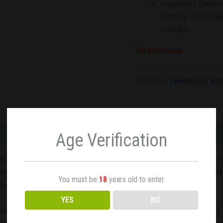
Templado / Continen
Wedding Cheesecake
normales.
Sin existencias
Categorías:
Feminizadas
,
Indi
Age Verification
dica y un 30% sativa. Las plantas progenitoras de las semillas de ma
otipo especial de la Skunk #1 de Sensi Seeds), Girl Scout Cookies, y un
You must be
18
years old to enter.
o, positivo y estimulante.
YES
NO
cake es una opción viable incluso para cultivadores principiantes. Lo