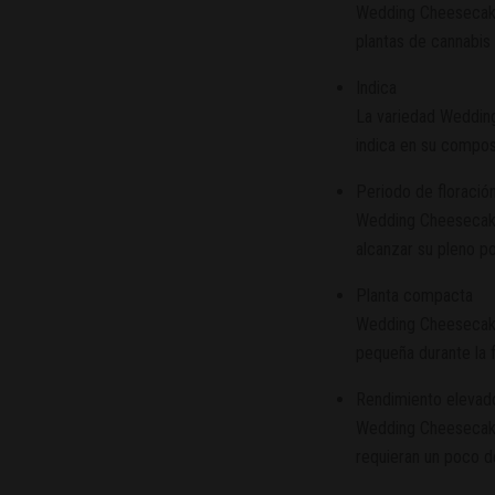
Wedding Cheesecake
plantas de cannabis
Indica
La variedad Weddin
indica en su compos
Periodo de floració
Wedding Cheesecake
alcanzar su pleno po
Planta compacta
Wedding Cheesecake
pequeña durante la f
Rendimiento elevad
Wedding Cheesecake
requieran un poco d