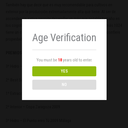
También hay que decir que es muy recomendable para cultivos en
exterior por la producción extremadamente alta que tiene. Al ser de
ascendencia sativa permite desarollar un más que notable tamaño en
los cogollos, con unos niveles de resina espectaculares. Además 1024
tiene un contenido medio en CBD lo cual se traduce en que le confiere
Age Verification
propiedades medicinales.
PREMIOS
You must be
18
years old to enter.
3º Hidro – copa invernal A.C.M.F. 2016 Barcelona
YES
2º Best Sativa – Neuro Copa del Pacífico 2014 Chile
NO
1º Extracción – Spannabis cup 2011 Barcelona
2º Interior – Copa Zaragoza 2009
3º Hidro – El Punto eres Tú 2009 Málaga