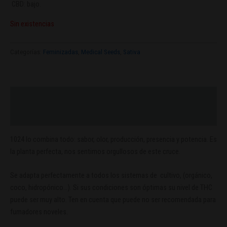
CBD: bajo.
Sin existencias
Categorías:
Feminizadas
,
Medical Seeds
,
Sativa
Descripción
Valoraciones (0)
1024 lo combina todo: sabor, olor, producción, presencia y potencia. Es
la planta perfecta, nos sentimos orgullosos de este cruce.
Se adapta perfectamente a todos los sistemas de cultivo, (orgánico,
coco, hidropónico…). Si sus condiciones son óptimas su nivel de THC
puede ser muy alto. Ten en cuenta que puede no ser recomendada para
fumadores noveles.