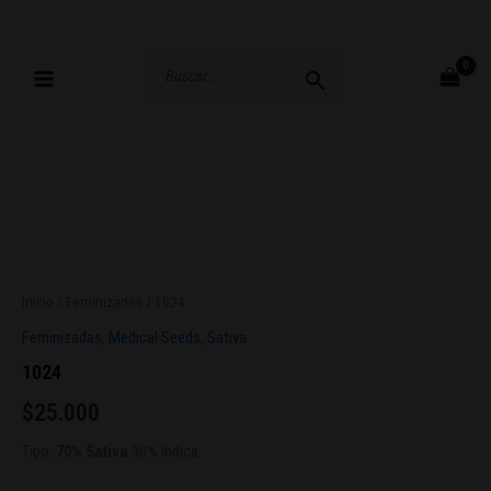
Ir
al
contenido
Buscar
por:
Inicio
/
Feminizadas
/ 1024
Feminizadas
,
Medical Seeds
,
Sativa
1024
$
25.000
Tipo:
70% Sativa
30% Indica