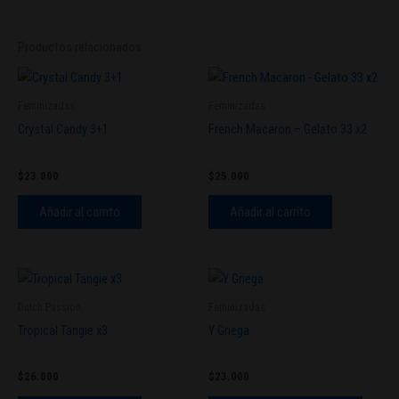
Productos relacionados
Feminizadas
Feminizadas
Crystal Candy 3+1
French Macaron – Gelato 33 x2
$
23.000
$
25.000
Añadir al carrito
Añadir al carrito
Este
produc
Dutch Passion
Feminizadas
tiene
Tropical Tangie x3
Y Griega
múltipl
variant
$
26.000
$
23.000
Las