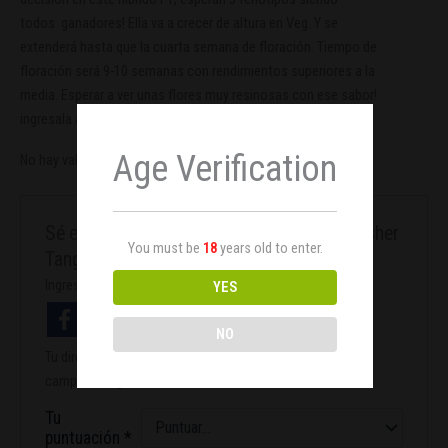
todos
ganadores
!
Ella
va a crecer
de altura en
Veg
.
Y
se
extenderá
hasta que la
cuarta
semana de floración
.
Tiempo de
floración
será
9-10
semanas
con rendimientos
superiores a la
media
.
Esperar a ver
unas flores
muy
resinosas
con
ese sabor
!
ingresala a copas y a ganar!
Age Verification
No hay valoraciones aún.
Sé el primero en valorar “24K Gold a.k.a Kosher
You must be
18
years old to enter.
Tangie”
Ingresa con facebook
YES
NO
Tu dirección de correo electrónico no será publicada.
Los
campos obligatorios están marcados con
*
Tu
puntuación
*