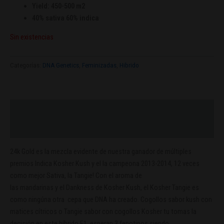
Yield: 450-500 m2
40% sativa 60% indica
Sin existencias
Categorías:
DNA Genetics
,
Feminizadas
,
Hibrido
Descripción
Valoraciones (0)
24k
Gold
es la mezcla
evidente de
nuestra
ganador de múltiples
premios
Indica
Kosher
Kush
y
el
la campeona
2013
-2014,
12
veces
como mejor
Sativa
, la
Tangie
!
Con
el aroma de
las
mandarinas
y
el
Dankness
de
Kosher
Kush
,
el
Kosher
Tangie
es
como ningúna
otra
cepa que DNA ha
creado
. C
ogollos
sabor kush
con
matices
cítricos
o
Tangie
sabor
con
cogollos
Kosher
tu
tomas la
decisión
en este híbrido
F1
,
esperan
3
fenotipos
siendo