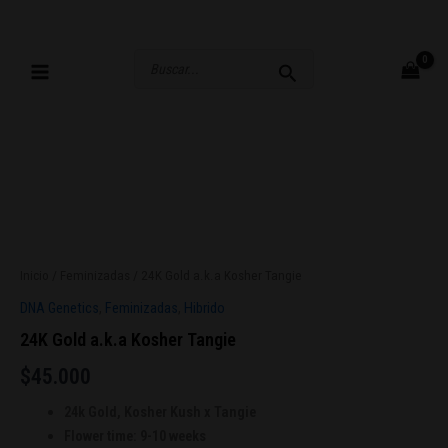
Ir
al
contenido
Buscar
por:
Inicio
/
Feminizadas
/ 24K Gold a.k.a Kosher Tangie
DNA Genetics
,
Feminizadas
,
Hibrido
24K Gold a.k.a Kosher Tangie
$
45.000
24k Gold, Kosher Kush x Tangie
Flower time: 9-10 weeks