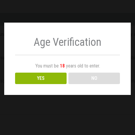
una planta de larga floración. Gracias a su cruce con una SensiStar muy
Age Verification
ubidon cerebral que rápidamente se transforma en efecto físico tambié
You must be
18
years old to enter.
YES
NO
squen un efecto cerebral, pero también corporal. Una relajación extr