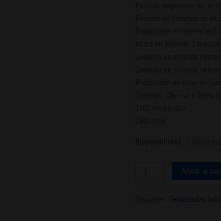
Periodo vegetativo en inter
Periodo de floración en inte
Producción en interior/m2: 
Altura en exterior: 2 metros
Cosecha en exterior, hemisf
Cosecha en exterior, hemisfe
Producción en exterior/plan
Genotipo: Cheese x Sensi St
THC: medio-alto.
CBD: bajo.
Disponibilidad:
2 disponibl
Añadir al car
Categorías:
Feminizadas
,
Indi