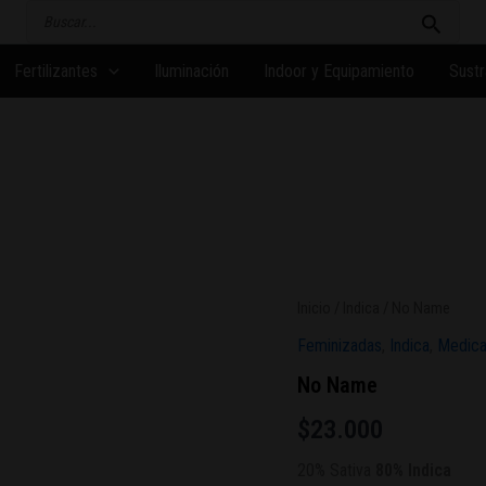
Buscar
por:
Fertilizantes
Iluminación
Indoor y Equipamiento
Sustr
No
Inicio
/
Indica
/ No Name
Name
Feminizadas
,
Indica
,
Medica
cantidad
No Name
$
23.000
20% Sativa
80% Indica