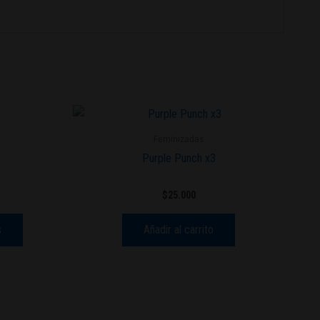
Este
producto
Feminizadas
tiene
Purple Punch x3
múltiples
variantes.
$
25.000
Las
opciones
s
Añadir al carrito
se
pueden
elegir
en
la