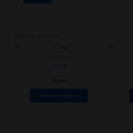
Productos relacionados
Este
producto
Feminizadas
tiene
Y Griega
múltiples
variantes.
$
23.000
Las
opciones
Seleccionar opciones
se
pueden
elegir
en
la