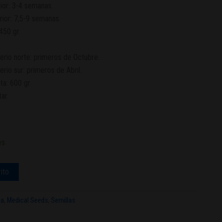
ior: 3-4 semanas.
rior: 7,5-9 semanas.
450 gr.
.
erio norte: primeros de Octubre.
rio sur: primeros de Abril.
ta: 600 gr.
ar.
es
rito
ca
,
Medical Seeds
,
Semillas