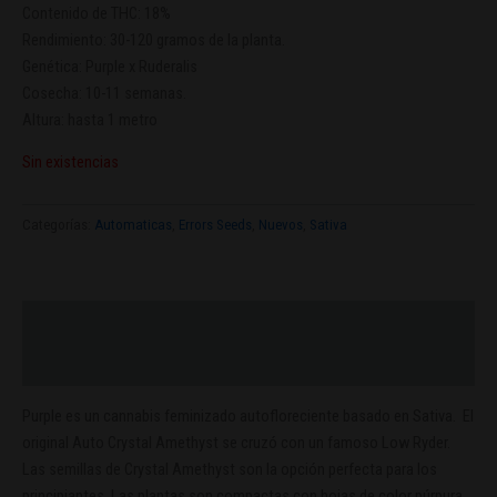
Contenido de THC: 18%
Rendimiento: 30-120 gramos de la planta.
Genética: Purple x Ruderalis
Cosecha: 10-11 semanas.
Altura: hasta 1 metro
Sin existencias
Categorías:
Automaticas
,
Errors Seeds
,
Nuevos
,
Sativa
Descripción
Valoraciones (0)
Purple es un cannabis feminizado autofloreciente basado en Sativa. El
original Auto Crystal Amethyst se cruzó con un famoso Low Ryder.
Las semillas de Crystal Amethyst son la opción perfecta para los
principiantes. Las plantas son compactas con hojas de color púrpura