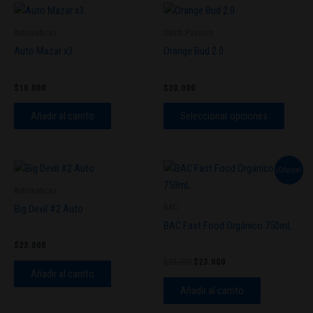
Este
produc
Automaticas
Dutch Passion
tiene
Auto Mazar x3
Orange Bud 2.0
múltipl
variant
$
10.000
$
30.000
Las
opcion
Añadir al carrito
Seleccionar opciones
se
pueden
elegir
El
El
¡Oferta!
en
precio
precio
original
actual
Automaticas
la
era:
es:
BAC
Big Devil #2 Auto
página
$25.000.
$23.000.
BAC Fast Food Orgánico 750mL
de
produc
$
23.000
$
25.000
$
23.000
Añadir al carrito
Añadir al carrito