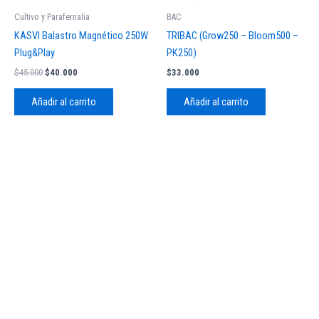
era:
es:
Cultivo y Parafernalia
BAC
$45.000.
$40.000.
KASVI Balastro Magnético 250W
TRIBAC (Grow250 – Bloom500 –
Plug&Play
PK250)
$
45.000
$
40.000
$
33.000
Añadir al carrito
Añadir al carrito
© 2026TengoSeed Growshop.