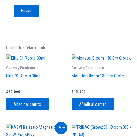
Productos relacionados
Cultivo y Parafernalia
Cultivo y Parafernalia
Elite 91 Roots 30ml
Monster Bloom 130 Grs Grotek
$
20.000
$
15.000
Añadir al carrito
Añadir al carrito
El
El
¡Oferta!
precio
precio
original
actual