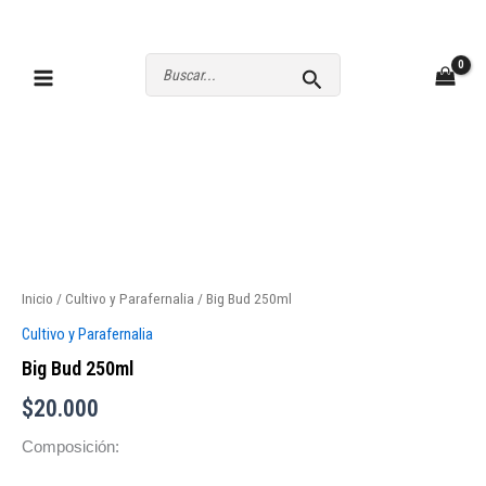
Ir
al
contenido
Buscar
por:
Inicio
/
Cultivo y Parafernalia
/ Big Bud 250ml
Cultivo y Parafernalia
Big Bud 250ml
$
20.000
Composición: