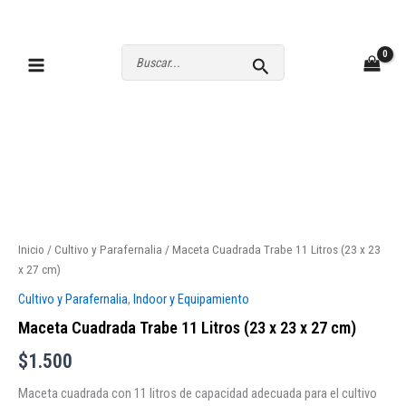
Ir
al
contenido
Buscar
por:
Maceta
Cuadrada
Trabe
Inicio
/
Cultivo y Parafernalia
/ Maceta Cuadrada Trabe 11 Litros (23 x 23
11
x 27 cm)
Litros
(23
Cultivo y Parafernalia
,
Indoor y Equipamiento
x
Maceta Cuadrada Trabe 11 Litros (23 x 23 x 27 cm)
23
x
$
1.500
27
cm)
Maceta cuadrada con 11 litros de capacidad adecuada para el cultivo
cantidad