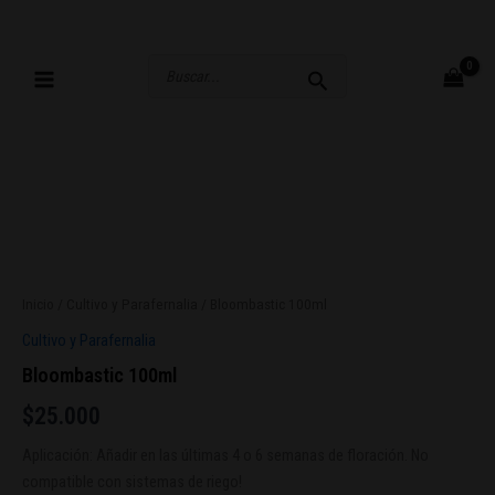
Ir
al
contenido
Buscar
por:
Inicio
/
Cultivo y Parafernalia
/ Bloombastic 100ml
Cultivo y Parafernalia
Bloombastic 100ml
$
25.000
Aplicación: Añadir en las últimas 4 o 6 semanas de floración. No
compatible con sistemas de riego!