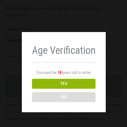
Bio Bloombastic® no es adecuado para sistemas de riego
automáticos.
formato: 100ml
Sin existencias
Age Verification
Categoría:
Cultivo y Parafernalia
You must be
18
years old to enter.
Descripción
YES
Valoraciones (0)
NO
Bloombastic de ATAMI provocará la explosión de la floración que piden
tus plantas, PK alto, y cantidad de azúcares e hidratos de carbono. Tus
cogollos tendrán un aspecto inmejorable con este producto.