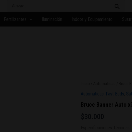
Buscar
por:
Fertilizantes
Iluminación
Indoor y Equipamiento
Sustr
Inicio
/
Automaticas
/ Bruce B
Automaticas
,
Fast Buds
,
Sat
Bruce Banner Auto x
$
30.000
Especificaciones Técnicas