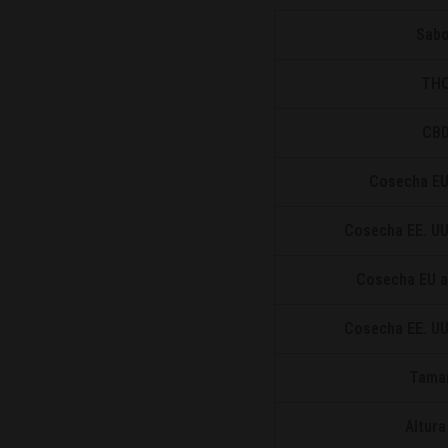
Sabo
TH
CB
Cosecha EU 
Cosecha EE. UU.
Cosecha EU al 
Cosecha EE. UU a
Tama
Altura