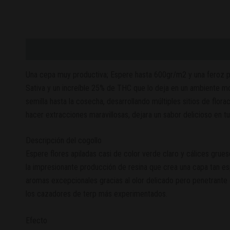
Descripción
Valoraciones (0)
Una cepa muy productiva; Espere hasta 600gr/m2 y una feroz pr
Sativa y un increíble 25% de THC que lo deja en un ambiente mo
semilla hasta la cosecha, desarrollando múltiples sitios de flo
hacer extracciones maravillosas, dejara un sabor delicioso en 
Descripción del cogollo
Espere flores apiladas casi de color verde claro y cálices grue
la impresionante producción de resina que crea una capa tan 
aromas excepcionales gracias al olor delicado pero penetrante
los cazadores de terp más experimentados.
Efecto