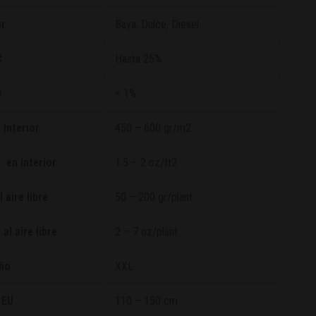
r
Baya, Dulce, Diesel
C
Hasta 25%
D
< 1%
Interior
450 – 600 gr/m2
 en interior
1.5 – 2 oz/ft2
aire libre
50 – 200 gr/plant
l aire libre
2 – 7 oz/plant
ño
XXL
 EU
110 – 150 cm