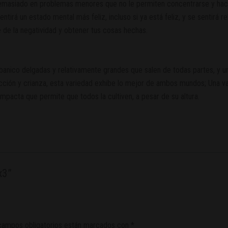
emasiado en problemas menores que no le permiten concentrarse y hacer
tirá un estado mental más feliz, incluso si ya está feliz, y se sentirá r
e de la negatividad y obtener tus cosas hechas.
banico delgadas y relativamente grandes que salen de todas partes, y un
lección y crianza, esta variedad exhibe lo mejor de ambos mundos; Una v
mpacta que permite que todos la cultiven, a pesar de su altura.
x3”
campos obligatorios están marcados con
*