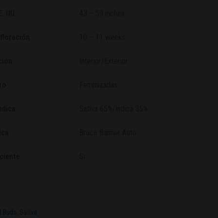
. UU.
43 – 59 inches
floración
10 – 11 weeks
ción
Interior/Exterior
ro
Feminizadas
ndica
Sativa 65%/Indica 35%
ica
Bruce Banner Auto
ciente
Si
t Buds
,
Sativa