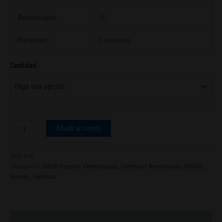
Rendimiento:
XL
Floración:
9 semanas
Cantidad
Añadir al carrito
SKU:
N/D
Categorías:
Dutch Passion
,
Feminizadas
,
Genéticas Americanas
,
Hibrido
,
Nuevos
,
Semillas
Descripción