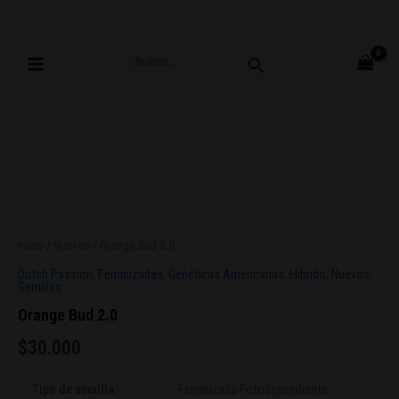
Ir
al
contenido
Buscar
por:
Orange
Bud
2.0
Inicio
/
Nuevos
/ Orange Bud 2.0
cantidad
Dutch Passion
,
Feminizadas
,
Genéticas Americanas
,
Hibrido
,
Nuevos
,
Semillas
Orange Bud 2.0
$
30.000
Tipo de semilla:
Feminizada Fotodependiente