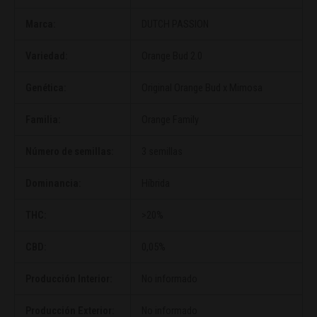
Marca:
DUTCH PASSION
Variedad:
Orange Bud 2.0
Genética:
Original Orange Bud x Mimosa
Familia:
Orange Family
Número de semillas:
3 semillas
Dominancia:
Híbrida
THC:
>20%
CBD:
0,05%
Producción Interior:
No informado
Producción Exterior:
No informado