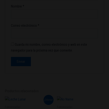
Nombre
*
Correo electrónico
*
Guarda mi nombre, correo electrónico y web en este
navegador para la próxima vez que comente.
Productos relacionados
El
El
Este
¡Oferta!
precio
precio
producto
original
actual
Feminizadas
Feminizadas