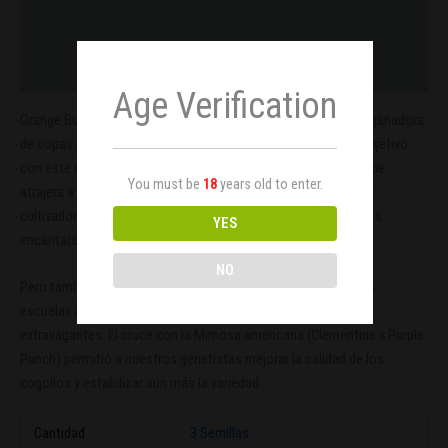
Información adicional
Valoraciones (0)
Age Verification
Orange Bud 2.0 es un cruce de la madre Orange Bud original y ganadora
de copas con un clon de élite especial de Mimosa. Nuestro objetivo
con este cruce era combinar lo antiguo y lo nuevo a un nivel que
You must be
18
years old to enter.
atrajera a todo tipo de cultivadores y fumadores. Incluso a los
cultivadores de Orange Bud de la «vieja escuela» dedicados les
YES
encantará la Orange Bud 2.0.
NO
Pero también será un éxito entre los cultivadores de la «nueva
escuela» a quienes les gustan los perfiles de aroma y sabor
extravagantes. El cruce con la Mimosa americana (Clementine x Purple
Punch) permitió a nuestros genetistas mejorar la calidad de los
cogollos y estabilizar aún más la variedad.
Cantidad
3 Semillas