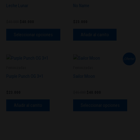
tiene
era:
es:
Leche Lunar
No Name
$45.000.
$40.000.
múltiples
variantes.
$
45.000
$
40.000
$
23.000
Las
opciones
Seleccionar opciones
Añadir al carrito
se
pueden
elegir
El
El
Este
¡Oferta!
en
precio
precio
produc
original
actual
Feminizadas
Feminizadas
la
tiene
era:
es:
Purple Punch OG 3+1
Sailor Moon
página
$45.000.
$40.000.
múltipl
de
variant
producto
$
23.000
$
45.000
$
40.000
Las
opcion
Añadir al carrito
Seleccionar opciones
se
pueden
elegir
en