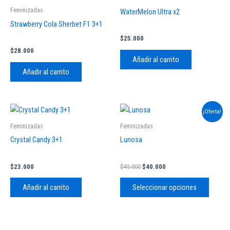
Feminizadas
WaterMelon Ultra x2
Strawberry Cola Sherbet F1 3+1
$
25.000
$
28.000
Añadir al carrito
Añadir al carrito
El
El
Este
¡Oferta!
precio
precio
produc
original
actual
Feminizadas
Feminizadas
tiene
era:
es:
Crystal Candy 3+1
Lunosa
$45.000.
$40.000.
múltipl
variant
$
23.000
$
45.000
$
40.000
Las
opcion
Añadir al carrito
Seleccionar opciones
se
pueden
elegir