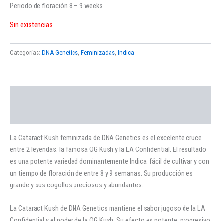
Periodo de floración 8 – 9 weeks
Sin existencias
Categorías:
DNA Genetics
,
Feminizadas
,
Indica
Descripción
Valoraciones (0)
La Cataract Kush feminizada de DNA Genetics es el excelente cruce
entre 2 leyendas: la famosa OG Kush y la LA Confidential. El resultado
es una potente variedad dominantemente Indica, fácil de cultivar y con
un tiempo de floración de entre 8 y 9 semanas. Su producción es
grande y sus cogollos preciosos y abundantes.
La Cataract Kush de DNA Genetics mantiene el sabor jugoso de la LA
Confidential y el poder de la OG Kush. Su efecto es potente, progresivo