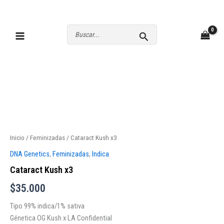
Ir
al
contenido
Buscar
por:
Inicio
/
Feminizadas
/ Cataract Kush x3
DNA Genetics
,
Feminizadas
,
Indica
Cataract Kush x3
$
35.000
Tipo 99% indica/1% sativa
Génetica OG Kush x LA Confidential