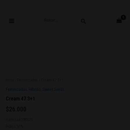
Ir
al
contenido
Buscar
por:
Inicio
/
Feminizadas
/ Cream 47 3+1
Feminizadas
,
Hibrido
,
Sweet Seeds
Cream 47 3+1
$
26.000
Variedad:SWS26
Índica:50%