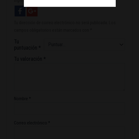
Ingresa con facebook
Tu dirección de correo electrónico no será publicada.
Los
campos obligatorios están marcados con
*
Tu
puntuación
*
Tu valoración
*
Nombre
*
Correo electrónico
*