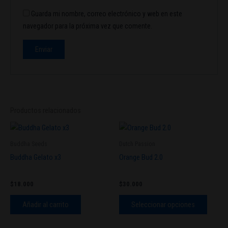
Guarda mi nombre, correo electrónico y web en este
navegador para la próxima vez que comente.
Productos relacionados
Este
produc
Buddha Seeds
Dutch Passion
tiene
Buddha Gelato x3
Orange Bud 2.0
múltipl
variant
$
18.000
$
30.000
Las
opcion
Añadir al carrito
Seleccionar opciones
se
pueden