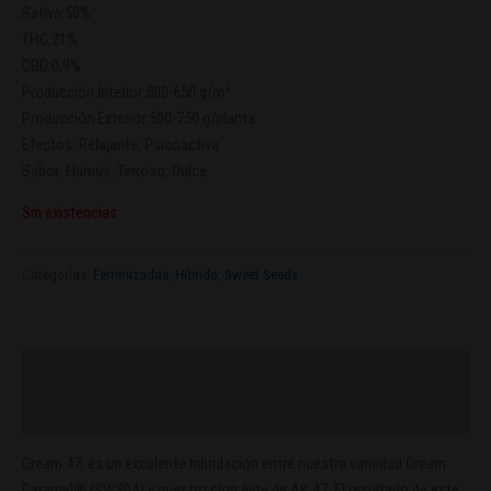
Sativa:50%
THC:21%
CBD:0,9%
Producción Interior:500-650 g/m²
Producción Exterior:500-750 g/planta
Efectos: Relajante, Psicoactiva
Sabor: Humus, Terroso, Dulce
Sin existencias
Categorías:
Feminizadas
,
Hibrido
,
Sweet Seeds
Descripción
Valoraciones (0)
Cream 47, es un excelente hibridación entre nuestra variedad Cream
Caramel® (SWS04) y nuestro clon élite de AK 47. El resultado de este