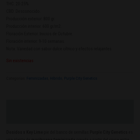
THC: 20-25%
CBD: Desconocido.
Producción exterior: 800 gr.
Producción interior: 600 gr/m2.
Floración Exterior: Inicios de Octubre.
Floración interior: 9-10 semanas.
Nota: Variedad con sabor dulce cítrico y efectos relajantes.
Sin existencias
Categorías:
Feminizadas
,
Hibrido
,
Purple City Genetics
Descripción
Valoraciones (0)
Dosidos x Key Lime
pie del banco de semillas
Purple City Genetics
es
una planta de
marihuana feminizada
creada a partir del cruce entre