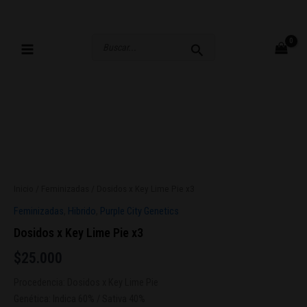
Ir
al
contenido
Buscar
por:
Inicio
/
Feminizadas
/ Dosidos x Key Lime Pie x3
Feminizadas
,
Hibrido
,
Purple City Genetics
Dosidos x Key Lime Pie x3
$
25.000
Procedencia: Dosidos x Key Lime Pie
Genética: Indica 60% / Sativa 40%